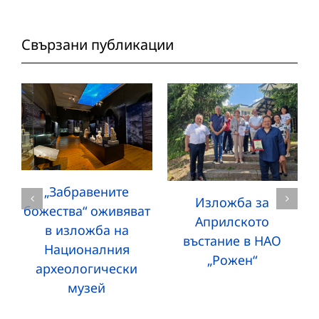
Свързани публикации
„Забравените
Изложба за
божества“ оживяват
Априлското
в изложба на
въстание в НАО
Националния
„Рожен“
археологически
музей