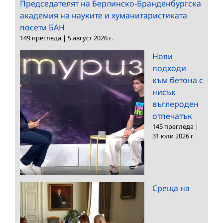
Председателят на Берлинско-Бранденбургска
академия на науките и хуманитаристиката
посети БАН
149 прегледа
|
5 август 2026 г.
Нови
подходи
към бетона с
нисък
въглероден
отпечатък
145 прегледа
|
31 юли 2026 г.
Среща на