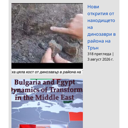
Нови
открития от
находището
на
динозаври в
района на
Трън
318 прегледа
|
3 август 2026 г.