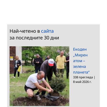
Най-четено в
сайта
за последните 30 дни
Екоден
„Мирен
атом –
зелена
планета“
338 прегледа
|
8 май 2026 г.