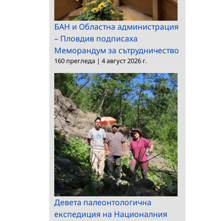
БАН и Областна администрация
– Пловдив подписаха
Меморандум за сътрудничество
160 прегледа
|
4 август 2026 г.
Девета палеонтологична
експедиция на Националния