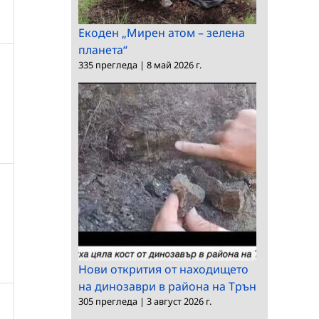
Екоден „Мирен атом – зелена
планета“
335 прегледа
|
8 май 2026 г.
Нови открития от находището
на динозаври в района на Трън
305 прегледа
|
3 август 2026 г.