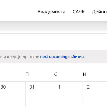
Академията
САЧК
Дейно
и изглед. Jump to the
next upcoming събития
.
Notice
ЧЕТВЪРТЪК
П
ПЕТЪК
С
СЪБОТА
Н
НЕДЕЛЯ
0
0
0
0
30
31
1
2
събития,
събития,
събития,
събития,