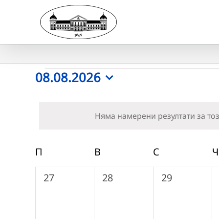
Skip
to
content
Събития
08.08.2026
Select
date.
Няма намерени резултати за тоз
Календар
П
ПОНЕДЕЛНИК
В
ВТОРНИК
С
СРЯДА
Ч
на
0
0
0
27
28
29
Събития
събития,
събития,
събития,