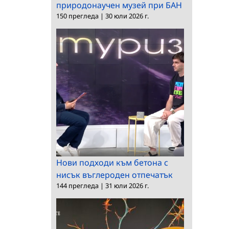
природонаучен музей при БАН
150 прегледа
|
30 юли 2026 г.
Нови подходи към бетона с
нисък въглероден отпечатък
144 прегледа
|
31 юли 2026 г.