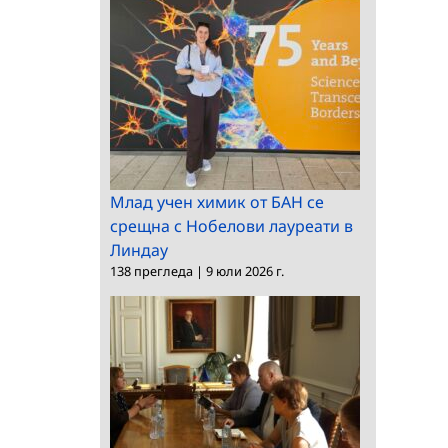
Млад учен химик от БАН се
срещна с Нобелови лауреати в
Линдау
138 прегледа
|
9 юли 2026 г.