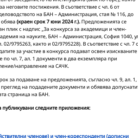
 неговите постижения. В съответствие с чл. 6 от
деловодството на БАН – Администрация, стая № 116, до
и обява
(краен срок 7 юни 2024 г.).
Предложенията се
ан плик с надпис „За конкурса за академици и член-
кадемия на науките, БАН – Администрация, София 1040, ул
. 02/9795263, както и 02/9795228). В съответствие с чл. 7 
датите за участие в конкурса подават освен изискваните
 по чл. 7, ал. 1 документи в два екземпляра при
еление/направление на САЧК.
ок за подаване на предложенията, съгласно чл. 9, ал. 1,
преглед на подадените документи и обявява допуснати
ата страница на БАН.
а публикувани следните приложения:
йствителни членове) и член-кореспонденти (дописни