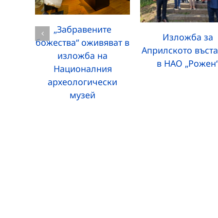
„Забравените
Изложба за
божества“ оживяват в
Априлското въст
изложба на
в НАО „Рожен
Националния
археологически
музей