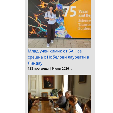
Млад учен химик от БАН се
срещна с Нобелови лауреати в
Линдау
138 прегледа
|
9 юли 2026 г.