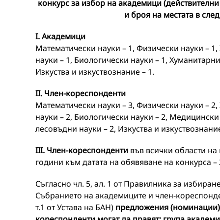
конкурс за избор на академици (действителни
и броя на местата в сле
I. Академици
Математически науки – 1, Физически науки – 1,
науки – 1, Биологически науки – 1, Хуманитарни
Изкуства и изкуствознание – 1.
II. Член-кореспонденти
Математически науки – 3, Физически науки – 2,
науки – 2, Биологически науки – 2, Медицински
лесовъдни науки – 2, Изкуства и изкуствознание
III. Член-кореспонденти
във всички области на 
години към датата на обявяване на конкурса – 
Съгласно чл. 5, ал. 1 от Правилника за избира
Събранието на академиците и член-кореспондент
т.1 от Устава на БАН)
предложения (номинации) з
кореспонденти могат да правят: група академ