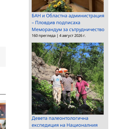
БАН и Областна администрация
– Пловдив подписаха
Меморандум за сътрудничество
160 прегледа
|
4 август 2026 г.
dIn
Електронна
поща:
Девета палеонтологична
експедиция на Националния