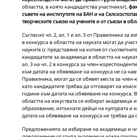
областта, в която кандидатства участникът),
фак
съвети на институтите на БАН и на Селскостоп
творческите съюзи на учените и от съюзи в обла
Съгласно чл. 2, ал. 1 и ал. 3 от Правилника з
в конкурса в областта на науката могат да уча
науките (с представяне на копия от съответните
кандидатите за академици в областта на наукат
ал. 3 на чл. 2 в конкурса за член-кореспондент
към датата на обявяване на конкурса не са навър
Правилника, могат да се обявят места за член-
като кандидатите трябва да отговарят на изискв
години към датата на обявяване на конкурса. В с
областта на изкуствата се избират академици 
образование, изтъкнати дейци на културата и 
датата на обявяване на конкурса не трябва да
Предложенията за избиране на академици и чл
предложение от група академици и/или протоко