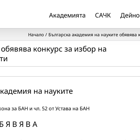
Академията
САЧК
Дейно
Начало
Българска академия на науките обявява 
 обявява конкурс за избор на
ти
академия на науките
кона за БАН и чл. 52 от Устава на БАН
Б Я В Я В А