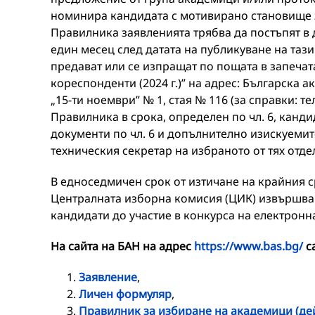
номинира кандидата с мотивирано становище за
Правилника заявленията трябва да постъпят в 
един месец след датата на публикуване на таз
предават или се изпращат по пощата в запечат
кореспонденти (2024 г.)” на адрес: Българска а
„15-ти ноември” № 1, стая № 116 (за справки: тел
Правилника в срока, определен по чл. 6, канди
документи по чл. 6 и допълнително изискуемите
техническия секретар на избраното от тях отд
В едноседмичен срок от изтичане на крайния ср
Централната изборна комисия (ЦИК) извършва 
кандидати до участие в конкурса на електронн
На сайта на БАН на адрес
https://www.bas.bg/
с
Заявление
,
Личен формуляр
,
Правилник за избиране на академици (де