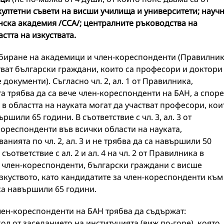
ултетни съвети на висши училища и университети; науч
анска академия /ССА/; централните ръководства на
стта на изкуствата.
а избиране на академици и член-кореспонденти (Правилник
стват български граждани, които са професори и доктори
 документи). Съгласно чл. 2, ал. 1 от Правилника,
а трябва да са вече член-кореспонденти на БАН, а спор
и в областта на науката могат да участват професори, кои
шили 65 години. В съответствие с чл. 3, ал. 3 от
кореспонденти във всички области на науката,
анията по чл. 2, ал. 3 и не трябва да са навършили 50
ъответствие с ал. 2 и ал. 4 на чл. 2 от Правилника в
и член-кореспонденти, български граждани с висше
изкуството, като кандидатите за член-кореспонденти към
 са навършили 65 години.
ен-кореспонденти на БАН трябва да съдържат:
л от заседанието на институцията (виж по-горе), която