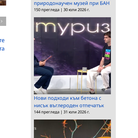
природонаучен музей при БАН
150 прегледа
|
30 юли 2026 г.
БАН и Областна
а
Нови открития от
администрация –
находището на
Пловдив подписаха
динозаври в района
Меморандум за
те
на Трън
сътрудничество
та
Нови подходи към бетона с
нисък въглероден отпечатък
144 прегледа
|
31 юли 2026 г.