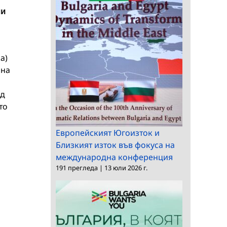
ни
а)
 на
ед
то
Европейският Югоизток и
Близкият изток във фокуса на
международна конференция
191 прегледа
|
13 юли 2026 г.