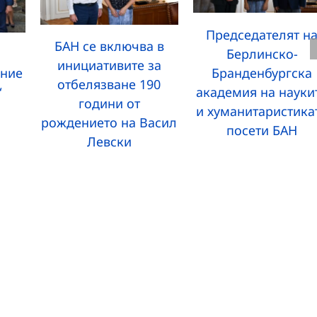
Председателят н
БАН се включва в
Берлинско-
инициативите за
Бранденбургска
ание
отбелязване 190
академия на науки
“
години от
и хуманитаристика
рождението на Васил
посети БАН
Левски