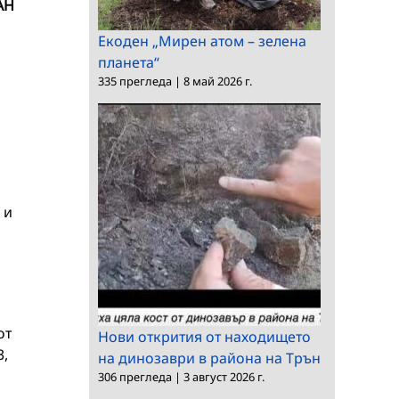
АН
Екоден „Мирен атом – зелена
планета“
335 прегледа
|
8 май 2026 г.
 и
от
Нови открития от находището
3,
на динозаври в района на Трън
306 прегледа
|
3 август 2026 г.