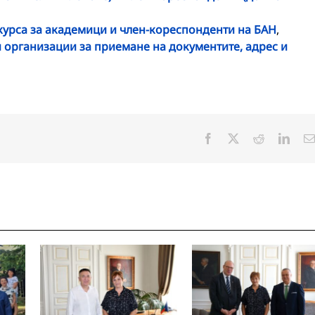
курса за академици и член-кореспонденти на БАН
,
и организации за приемане на документите, адрес и
Facebook
X
Reddit
Linke