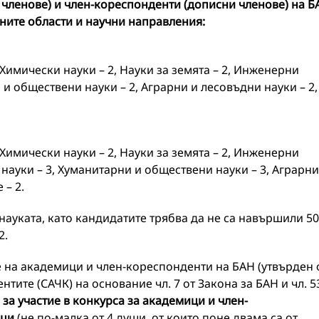
 членове) и член-кореспонденти (дописни членове) на Б
дните области и научни направления:
 Химически науки – 2, Науки за земята – 2, Инженерни
 и обществени науки – 2, Аграрни и лесовъдни науки – 2,
 Химически науки – 2, Науки за земята – 2, Инженерни
 науки – 3, Хуманитарни и обществени науки – 3, Аграрни
 – 2.
науката, като кандидатите трябва да не са навършили 50
2.
не на академици и член-кореспонденти на БАН (утвърден 
ите (САЧК) на основание чл. 7 от Закона за БАН и чл. 5
а участие в конкурса за академици и член-
ици
(не по-малка от 4 души, от които поне двама са от