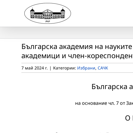
Skip
to
content
Българска академия на науките
академици и член-кореспонден
7 май 2024 г.
|
Категории:
Избрани
,
САЧК
Българска 
на основание чл. 7 от За
О 