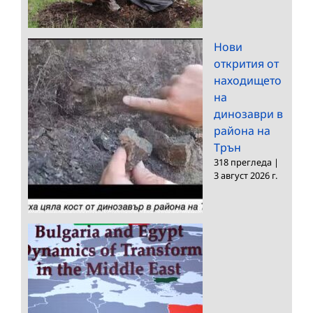
Нови
открития от
находището
на
динозаври в
района на
Трън
318 прегледа
|
3 август 2026 г.