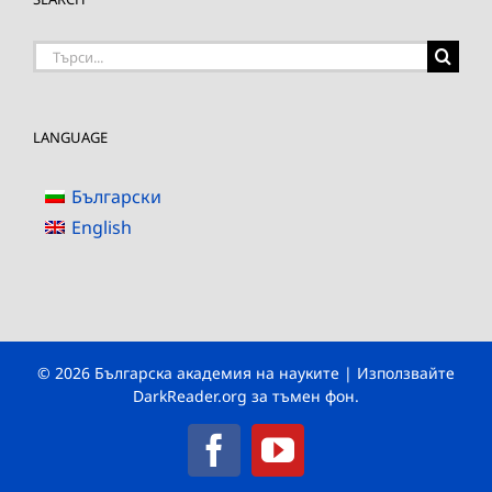
Търсене
на:
LANGUAGE
Български
English
© 2026 Българска академия на науките | Използвайте
DarkReader.org
за тъмен фон.
Facebook
YouTube