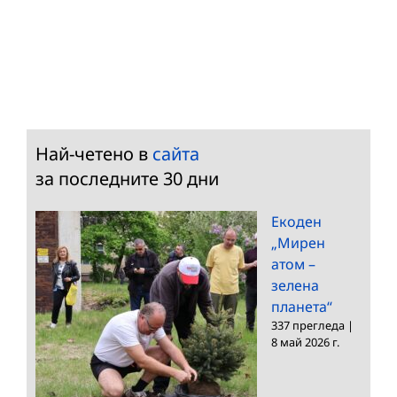
Най-четено в
сайта
за последните 30 дни
Екоден
„Мирен
атом –
зелена
планета“
337 прегледа
|
8 май 2026 г.