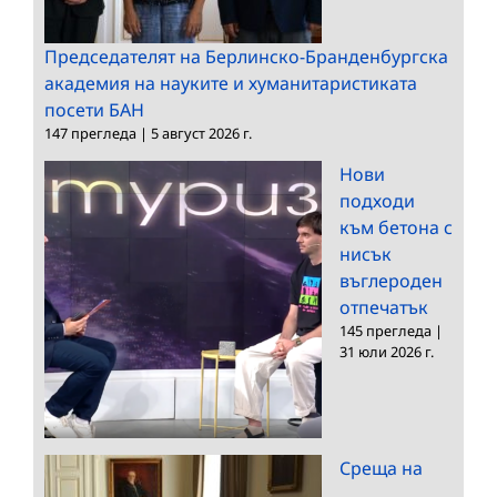
Председателят на Берлинско-Бранденбургска
академия на науките и хуманитаристиката
посети БАН
147 прегледа
|
5 август 2026 г.
Нови
подходи
към бетона с
нисък
въглероден
отпечатък
145 прегледа
|
31 юли 2026 г.
Среща на