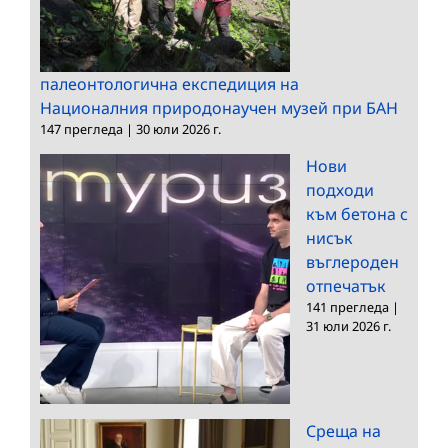
палеонтологична експедиция на
Националния природонаучен музей при БАН
147 прегледа
|
30 юли 2026 г.
Нови
подходи
към бетона с
нисък
въглероден
отпечатък
141 прегледа
|
31 юли 2026 г.
Среща на