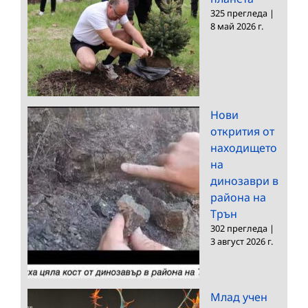
325 прегледа
|
8 май 2026 г.
Нови
открития от
находището
на
динозаври в
района на
Трън
302 прегледа
|
3 август 2026 г.
Млад учен