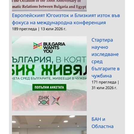
Европейският Югоизток и Близкият изток във
фокуса на международна конференция
189 прегледа
|
13 юли 2026 г.
Стартира
научно
изследване
сред
българите в
чужбина
171 прегледа
|
31 юли 2026 г.
БАН и
Областна