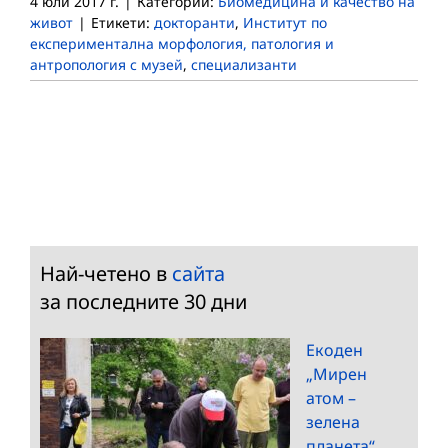
4 юли 2017 г.
|
Категории:
Биомедицина и качество на
живот
|
Етикети:
докторанти
,
Институт по
експериментална морфология, патология и
антропология с музей
,
специализанти
Най-четено в
сайта
за последните 30 дни
Екоден
„Мирен
атом –
зелена
планета“