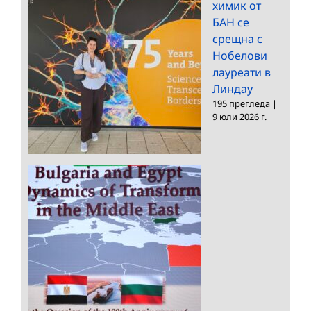
химик от
БАН се
срещна с
Нобелови
лауреати в
Линдау
195 прегледа
|
9 юли 2026 г.