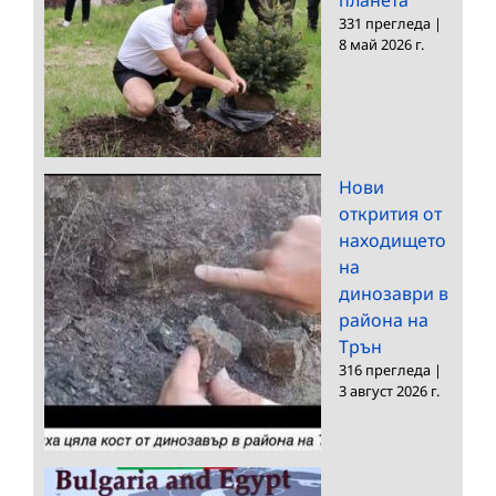
331 прегледа
|
8 май 2026 г.
Нови
открития от
находището
на
динозаври в
района на
Трън
316 прегледа
|
3 август 2026 г.