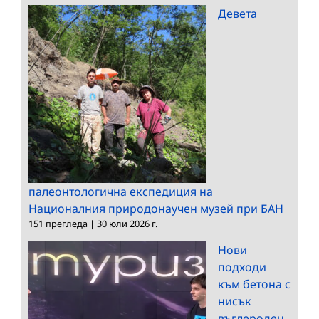
Девета
палеонтологична експедиция на
Националния природонаучен музей при БАН
151 прегледа
|
30 юли 2026 г.
Нови
подходи
към бетона с
нисък
въглероден