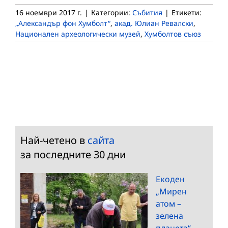
16 ноември 2017 г.
|
Категории:
Събития
|
Етикети:
„Александър фон Хумболт“
,
акад. Юлиан Ревалски
,
Национален археологически музей
,
Хумболтов съюз
Най-четено в
сайта
за последните 30 дни
Екоден
„Мирен
атом –
зелена
планета“