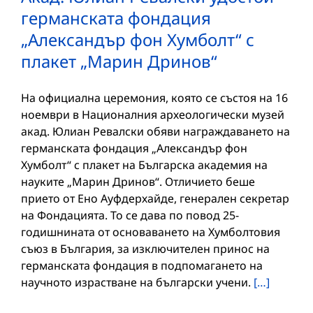
германската фондация
„Александър фон Хумболт“ с
плакет „Марин Дринов“
На официална церемония, която се състоя на 16
ноември в Националния археологически музей
акад. Юлиан Ревалски обяви награждаването на
германската фондация „Александър фон
Хумболт“ с плакет на Българска академия на
науките „Марин Дринов“. Отличието беше
прието от Ено Ауфдерхайде, генерален секретар
на Фондацията. То се дава по повод 25-
годишнината от основаването на Хумболтовия
съюз в България, за изключителен принос на
германската фондация в подпомагането на
научното израстване на български учени.
[…]