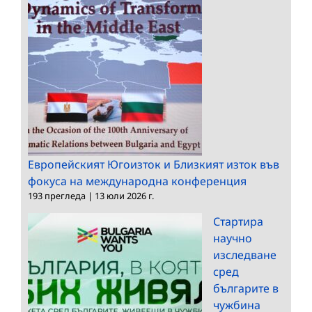
Европейският Югоизток и Близкият изток във
фокуса на международна конференция
193 прегледа
|
13 юли 2026 г.
Стартира
научно
изследване
сред
българите в
чужбина