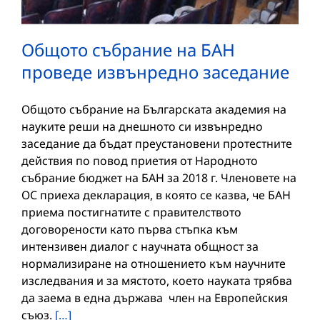
Общото събрание на БАН
проведе извънредно заседание
Общото събрание на Българската академия на
науките реши на днешното си извънредно
заседание да бъдат преустановени протестните
действия по повод приетия от Народното
събрание бюджет на БАН за 2018 г. Членовете на
ОС приеха декларация, в която се казва, че БАН
приема постигнатите с правителството
договорености като първа стъпка към
интензивен диалог с научната общност за
нормализиране на отношението към научните
изследвания и за мястото, което науката трябва
да заема в една държава член на Европейския
съюз.
[…]