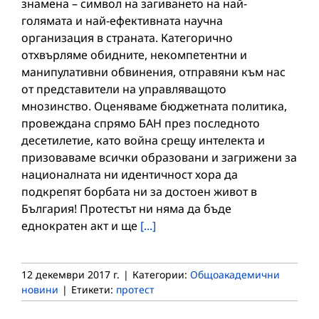
знамена – символ на загиването на най-
голямата и най-ефективната научна
организация в страната. Категорично
отхвърляме обидните, некомпетентни и
манипулативни обвинения, отправяни към нас
от представители на управляващото
мнозинство. Оценяваме бюджетната политика,
провеждана спрямо БАН през последното
десетилетие, като война срещу интелекта и
призоваваме всички образовани и загрижени за
националната ни идентичност хора да
подкрепят борбата ни за достоен живот в
България! Протестът ни няма да бъде
еднократен акт и ще
[...]
12 декември 2017 г.
|
Категории:
Общоакадемични
новини
|
Етикети:
протест