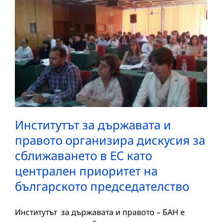
Институтът за държавата и
правото организира дискусия за
сближаването в ЕС като
централен приоритет на
българското председателство
Институтът за държавата и правото – БАН е