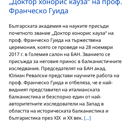
„Доктор хонорис кауза“ на проф.
Франческо Гуида
Българската академия на науките присъди
почетното звание „Доктор хонорис кауза“ на
проф. Франческо Гуида на тържествена
церемония, която се проведе на 28 ноември
2017 г. в Големия салон на БАН. Званието се
присъжда за неговия принос в балканистичните
изследвания. Председателят на БАН акад.
Юлиан Ревалски представи научните работа на
проф. Франческо Гуида и отбеляза, че е най-
видният представител на италианската
балканистика и безспорно един от най-
авторитетните изследователи на Запад в
областта на историческата балканистика и
българистика през XIX и ХХ век.
[…]