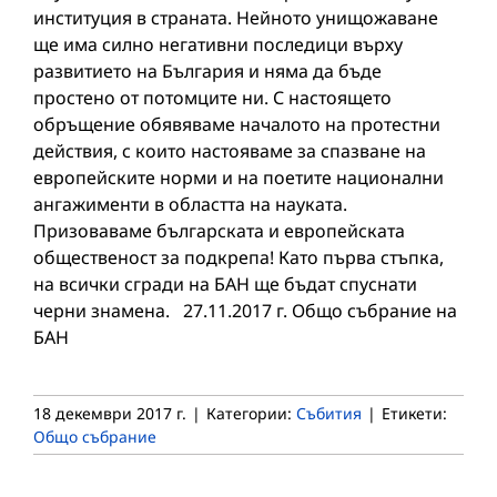
институция в страната. Нейното унищожаване
ще има силно негативни последици върху
развитието на България и няма да бъде
простено от потомците ни. С настоящето
обръщение обявяваме началото на протестни
действия, с които настояваме за спазване на
европейските норми и на поетите национални
ангажименти в областта на науката.
Призоваваме българската и европейската
общественост за подкрепа! Като първа стъпка,
на всички сгради на БАН ще бъдат спуснати
черни знамена. 27.11.2017 г. Общо събрание на
БАН
18 декември 2017 г.
|
Категории:
Събития
|
Етикети:
Общо събрание