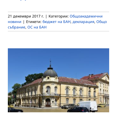
21 декември 2017 г.
|
Категории:
Общоакадемични
новини
|
Етикети:
бюджет на БАН
,
декларация
,
Общо
събрание
,
ОС на БАН