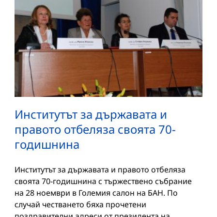
Институтът за държавата и
правото отбеляза своята 70-
годишнина
Институтът за държавата и правото отбеляза
своята 70-годишнина с тържествено събрание
на 28 ноември в Големия салон на БАН. По
случай честването бяха прочетени
поздравителни адреси от президента на