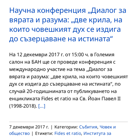
Научна конференция „Диалог за
вярата и разума: „две крила, на
които човешкият дух се издига
до съзерцаване на истината“
На 12 декември 2017 г. от 15:00 ч. в Големия
салон на БАН ще се проведе конференция с
международно участие на тема „Диалог за
вярата и разума: „две крила, на които човешкият
дух се издига до съзерцаване на истината“, по
случай 20-годишнината от публикуването на
енцикликата Fides et ratio на Св. Йоан Павел II
(1998-2018).
[…]
7 декември 2017 г.
|
Категории:
Събития
,
Човек и
общество
|
Етикети:
Fides et ratio
,
Института за