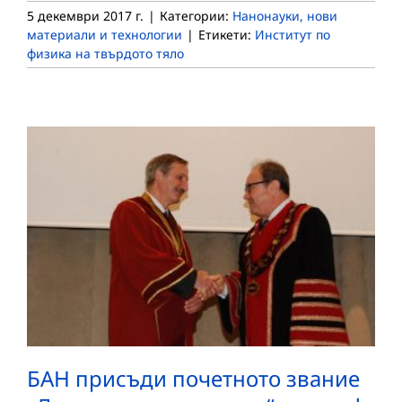
5 декември 2017 г.
|
Категории:
Нанонауки, нови
материали и технологии
|
Етикети:
Институт по
физика на твърдото тяло
БАН присъди почетното звание