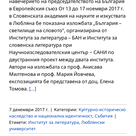
навечерието на председателството на България
в Европейския съюз От 13 до 17 ноември 2017 г.
в Словенската академия на науките и изкуствата
в Любляна бе показана изложбата „България –
светилище на словото“, организирана от
Института за литература – БАН и Института за
словенска литература при
Научноизследователския център ‒ САНИ по
двустранния проект между двата института.
Автори на изложбата са проф. Анисава
Милтенова и проф. Мария Йовчева,
експозицията бе представена от доц. Елена
Томова.
[…]
7 декември 2017 г.
|
Категории:
Културно-историческо
наследство и национална идентичност
,
Събития
|
Етикети:
Институт за литература
,
Люблянски
университет