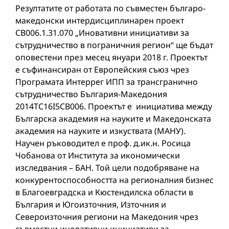
Резултатите от работата по съвместен българо-
македонски интердисциплинарен проект
CB006.1.31.070 „Иновативни инициативи за
сътрудничество в пограничния регион“ ще бъдат
оповестени през месец януари 2018 г. Проектът
е съфинансиран от Европейския съюз чрез
Програмата Интеррег ИПП за трансгранично
сътрудничество България-Македония
2014TC16I5CB006. Проектът е инициатива между
Българска академия на науките и Македонската
академия на науките и изкуствата (МАНУ).
Научен ръководител е проф. д.ик.н. Росица
Чобанова от Института за икономически
изследвания – БАН. Той цели подобряване на
конкурентоспособността на регионалния бизнес
в Благоевградска и Кюстендилска области в
България и Югоизточния, Източния и
Североизточния региони на Македония чрез
съвместни иновативни инициативи за