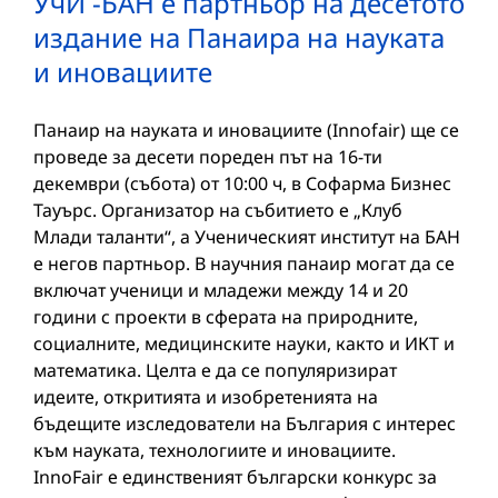
УчИ -БАН е партньор на десетото
издание на Панаира на науката
и иновациите
Панаир на науката и иновациите (Innofair) ще се
проведе за десети пореден път на 16-ти
декември (събота) от 10:00 ч, в Софарма Бизнес
Тауърс. Организатор на събитието е „Клуб
Млади таланти“, а Ученическият институт на БАН
е негов партньор. В научния панаир могат да се
включат ученици и младежи между 14 и 20
години с проекти в сферата на природните,
социалните, медицинските науки, както и ИКТ и
математика. Целта е да се популяризират
идеите, откритията и изобретенията на
бъдещите изследователи на България с интерес
към науката, технологиите и иновациите.
InnoFair е единственият български конкурс за