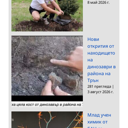
8 май 2026 г.
Нови
открития от
находището
на
динозаври в
района на
Трън
281 прегледа
|
3 август 2026 г.
Млад учен
химик от