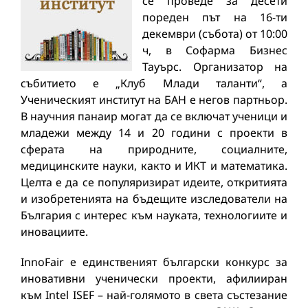
се проведе за десети
пореден път на 16-ти
декември (събота) от 10:00
ч, в Софарма Бизнес
Тауърс. Организатор на
събитието е „Клуб Млади таланти“, а
Ученическият институт на БАН е негов партньор.
В научния панаир могат да се включат ученици и
младежи между 14 и 20 години с проекти в
сферата на природните, социалните,
медицинските науки, както и ИКТ и математика.
Целта е да се популяризират идеите, откритията
и изобретенията на бъдещите изследователи на
България с интерес към науката, технологиите и
иновациите.
InnoFair е единственият български конкурс за
иновативни ученически проекти, афилииран
към Intel ISEF – най-голямото в света състезание