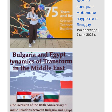
БАН се
срещна с
Нобелови
лауреати в
Линдау
194 прегледа
|
9 юли 2026 г.