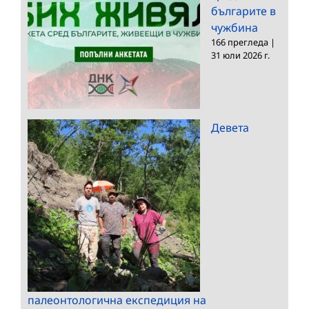
българите в
чужбина
166 прегледа
|
31 юли 2026 г.
Девета
палеонтологична експедиция на