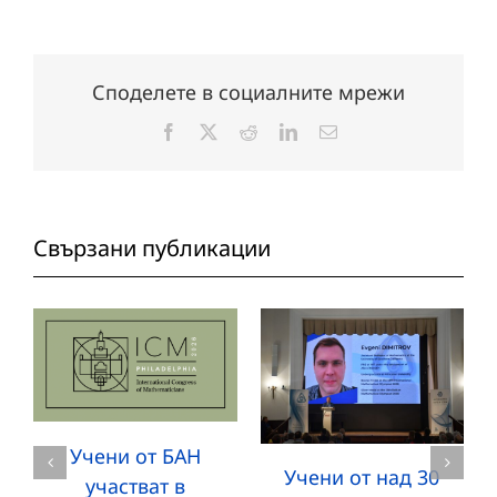
Споделете в социалните мрежи
Facebook
X
Reddit
LinkedIn
Електронна
поща:
Свързани публикации
Учени от БАН
Учени от над 30
участват в