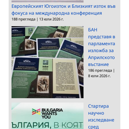
Европейският Югоизток и Близкият изток във
фокуса на международна конференция
188 прегледа
|
13 юли 2026 г.
БАН
представя в
парламента
изложба за
Априлското
въстание
186 прегледа
|
8 юли 2026 г.
Стартира
научно
изследване
сред