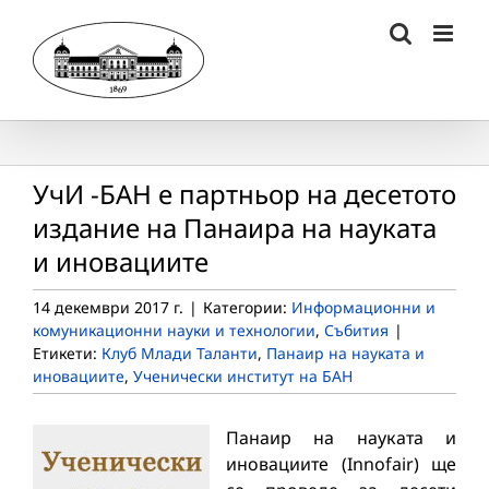
Skip
to
content
УчИ -БАН е партньор на десетото
издание на Панаира на науката
и иновациите
14 декември 2017 г.
|
Категории:
Информационни и
комуникационни науки и технологии
,
Събития
|
Етикети:
Клуб Млади Таланти
,
Панаир на науката и
иновациите
,
Ученически институт на БАН
Панаир на науката и
иновациите (Innofair) ще