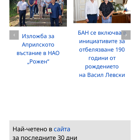
БАН се включва в
Изложба за
инициативите за
Априлското
отбелязване 190
въстание в НАО
години от
„Рожен“
рождението
на Васил Левски
Най-четено в
сайта
за последните 30 дни