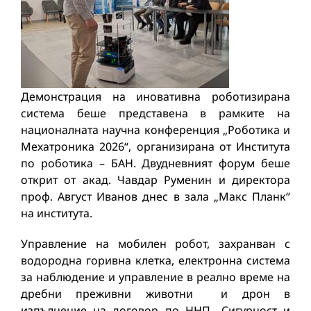
Демонстрация на иновативна роботизирана
система беше представена в рамките на
националната научна конференция „Роботика и
Мехатроника 2026“, организирана от Института
по роботика – БАН. Двудневният форум беше
открит от акад. Чавдар Руменин и директора
проф. Август Иванов днес в зала „Макс Планк“
на института.
Управление на мобилен робот, захранван с
водородна горивна клетка, електронна система
за наблюдение и управление в реално време на
дребни преживни животни и дрон в
изпълнение на договор по ННП „Сигурност и