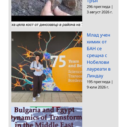
Трън
296 прегледа
|
3 август 2026 г.
Млад учен
химик от
БАН се
срещна с
Нобелови
лауреати в
Линдау
195 прегледа
|
9 юли 2026 г.