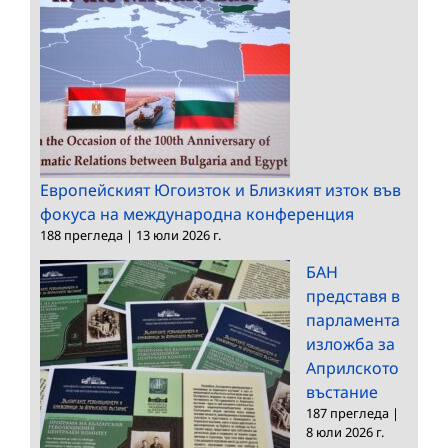
Европейският Югоизток и Близкият изток във
фокуса на международна конференция
188 прегледа
|
13 юли 2026 г.
БАН
представя в
парламента
изложба за
Априлското
въстание
187 прегледа
|
8 юли 2026 г.