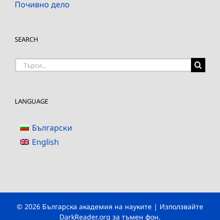
Почивно дело
SEARCH
Търсене
на:
LANGUAGE
Български
English
© 2026 Българска академия на науките | Използвайте
DarkReader.org
за тъмен фон.