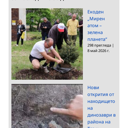
Екоден
„Мирен
атом –
зелена
планета“
298 прегледа
|
8 май 2026 г.
Нови
открития от
находището
на
динозаври в
района на