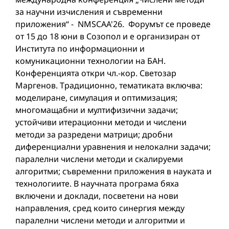
за научни изчисления и съвременни
приложения“ - NMSCAA'26. Форумът се проведе
от 15 до 18 юни в Созопол и е организиран от
Института по информационни и
комуникационни технологии на БАН.
Конференцията откри чл.-кор. Светозар
Маргенов. Традиционно, тематиката включва:
моделиране, симулация и оптимизация;
многомащабни и мултифизични задачи;
устойчиви итерационни методи и числени
методи за разредени матрици; дробни
диференциални уравнения и нелокални задачи;
паралелни числени методи и скалируеми
алгоритми; съвременни приложения в науката и
технологиите. В научната програма бяха
включени и доклади, посветени на нови
направления, сред които синергия между
паралелни числени методи и алгоритми и