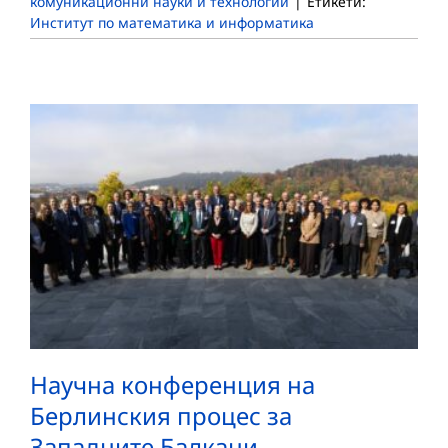
комуникационни науки и технологии
|
Етикети:
Институт по математика и информатика
Научна конференция на
Берлинския процес за
Западните Балкани