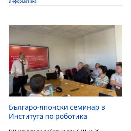
информатика
Българо-японски семинар в
Института по роботика