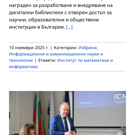
награден за разработване и внедряване на
дигитални библиотеки с отворен достъп за
научни, образователни и обществени
институции в България.
[...]
10 ноември 2025 г.
|
Категории:
Избрани
,
Информационни и комуникационни науки и
технологии
|
Етикети:
Институт по математика и
информатика