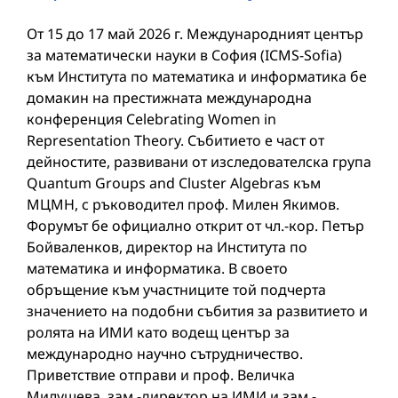
От 15 до 17 май 2026 г. Международният център
за математически науки в София (ICMS-Sofia)
към Института по математика и информатика бе
домакин на престижната международна
конференция Celebrating Women in
Representation Theory. Събитието е част от
дейностите, развивани от изследователска група
Quantum Groups and Cluster Algebras към
МЦМН, с ръководител проф. Милен Якимов.
Форумът бе официално открит от чл.-кор. Петър
Бойваленков, директор на Института по
математика и информатика. В своето
обръщение към участниците той подчерта
значението на подобни събития за развитието и
ролята на ИМИ като водещ център за
международно научно сътрудничество.
Приветствие отправи и проф. Величка
Милушева, зам.-директор на ИМИ и зам.-