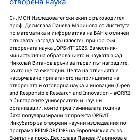
отворена наука
Сн. МОН Изследователски екип с ръководител
проф. Десислава Панева-Маринова от Института
по математика и информатика на БАН е отличен
с първата награда за цялостен принос към
отворената наука „ОРБИТ“ 2025. Заместник-
министърът на образованието и науката акад.
Николай Витанов връчи за първи път наградите,
които ще са ежегодни. Целта на отличията е
насърчаване прилагането на принципите на
отворената и отговорна наука и иновации (Open
and Responsible Research and Innovation – #ORRI)
в българските университети и научни
организации, които през изминалата година
бяха популяризирани от проекта ОРБИТ –
Инкубатор за отворени научни изследвания по
програма REINFORCING на Европейския съюз.
Екипът на проф. Десислава Панева-Маринова е