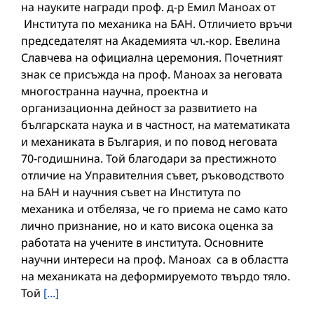
на науките награди проф. д-р Емил Маноах от
Института по механика на БАН. Отличието връчи
председателят на Академията чл.-кор. Евелина
Славчева на официална церемония. Почетният
знак се присъжда на проф. Маноах за неговата
многостранна научна, проектна и
организационна дейност за развитието на
българската наука и в частност, на математиката
и механиката в България, и по повод неговата
70-годишнина. Той благодари за престижното
отличие на Управителния съвет, ръководството
на БАН и научния съвет на Института по
механика и отбеляза, че го приема не само като
лично признание, но и като висока оценка за
работата на учените в института. Основните
научни интереси на проф. Маноах са в областта
на механиката на деформируемото твърдо тяло.
Той
[...]