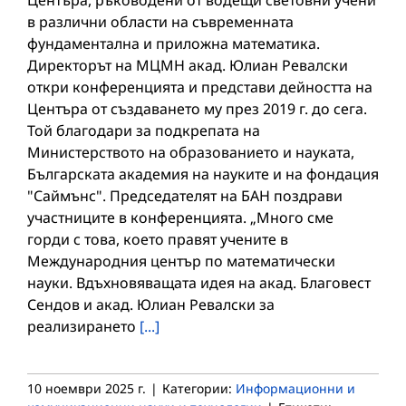
Центъра, ръководени от водещи световни учени
в различни области на съвременната
фундаментална и приложна математика.
Директорът на МЦМН акад. Юлиан Ревалски
откри конференцията и представи дейността на
Центъра от създаването му през 2019 г. до сега.
Той благодари за подкрепата на
Министерството на образованието и науката,
Българската академия на науките и на фондация
"Саймънс". Председателят на БАН поздрави
участниците в конференцията. „Много сме
горди с това, което правят учените в
Международния център по математически
науки. Вдъхновяващата идея на акад. Благовест
Сендов и акад. Юлиан Ревалски за
реализирането
[...]
10 ноември 2025 г.
|
Категории:
Информационни и