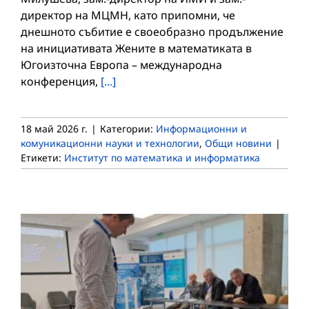
директор на МЦМН, като припомни, че
днешното събитие е своеобразно продължение
на инициативата Жените в математиката в
Югоизточна Европа – международна
конференция,
[...]
18 май 2026 г.
|
Категории:
Информационни и
комуникационни науки и технологии
,
Общи новини
|
Етикети:
Институт по математика и информатика