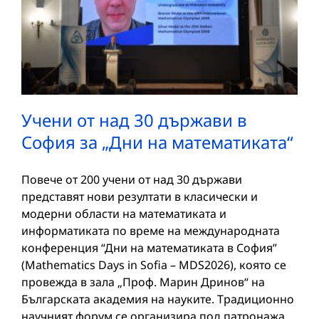
Учени от над 30 държави в
София за „Дни на математиката“
Повече от 200 учени от над 30 държави
представят нови резултати в класически и
модерни области на математиката и
информатиката по време на международната
конференция “Дни на математиката в София”
(Mathematics Days in Sofia – MDS2026), която се
провежда в зала „Проф. Марин Дринов“ на
Българската академия на науките. Традиционно
научният форум се организира под патронажа