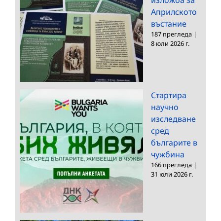
Априлското
въстание
187 прегледа
|
8 юли 2026 г.
Стартира
научно
изследване
сред
българите в
чужбина
166 прегледа
|
31 юли 2026 г.