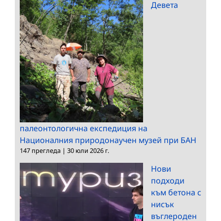
Девета
палеонтологична експедиция на
Националния природонаучен музей при БАН
147 прегледа
|
30 юли 2026 г.
Нови
подходи
към бетона с
нисък
въглероден