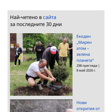
Най-четено в
сайта
за последните 30 дни
Екоден
„Мирен
атом –
зелена
планета“
298 прегледа
|
8 май 2026 г.
Нови
открития от