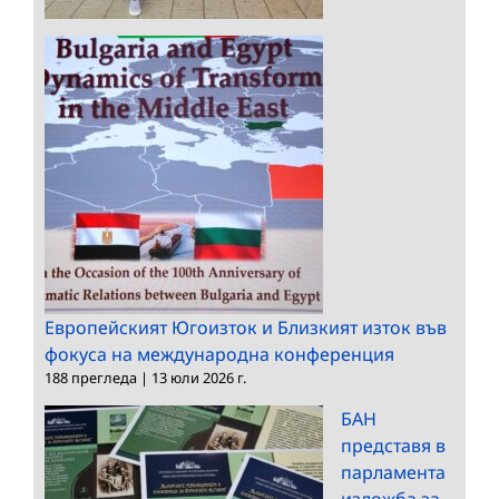
Европейският Югоизток и Близкият изток във
фокуса на международна конференция
188 прегледа
|
13 юли 2026 г.
БАН
представя в
парламента
изложба за