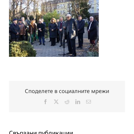
Споделете в социалните мрежи
Facebook
X
Reddit
LinkedIn
Електронна
поща:
Свързани публикации