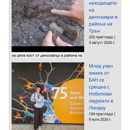
находището
на
динозаври в
района на
Трън
292 прегледа
|
3 август 2026 г.
Млад учен
химик от
БАН се
срещна с
Нобелови
лауреати в
Линдау
194 прегледа
|
9 юли 2026 г.