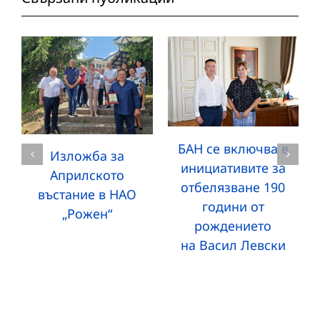
БАН се включва в
Изложба за
инициативите за
Априлското
отбелязване 190
въстание в НАО
години от
„Рожен“
рождението
на Васил Левски