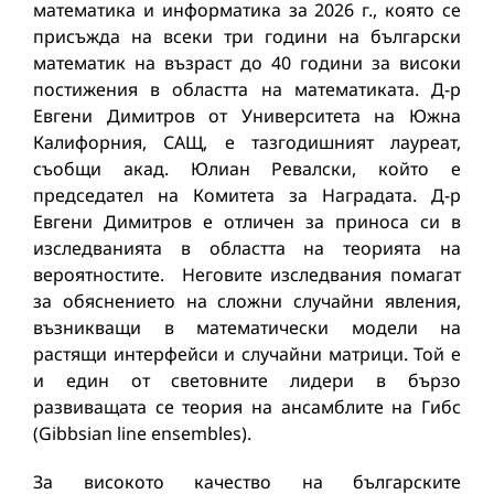
математика и информатика за 2026 г., която се
присъжда на всеки три години на български
математик на възраст до 40 години за високи
постижения в областта на математиката. Д-р
Евгени Димитров от Университета на Южна
Калифорния, САЩ, е тазгодишният лауреат,
съобщи акад. Юлиан Ревалски, който е
председател на Комитета за Наградата. Д-р
Евгени Димитров е отличен за приноса си в
изследванията в областта на теорията на
вероятностите. Неговите изследвания помагат
за обяснението на сложни случайни явления,
възникващи в математически модели на
растящи интерфейси и случайни матрици. Той е
и един от световните лидери в бързо
развиващата се теория на ансамблите на Гибс
(Gibbsian line ensembles).
За високото качество на българските