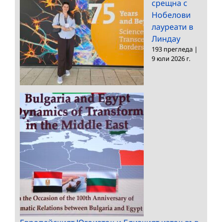
срещна с
Нобелови
лауреати в
Линдау
193 прегледа
|
9 юли 2026 г.