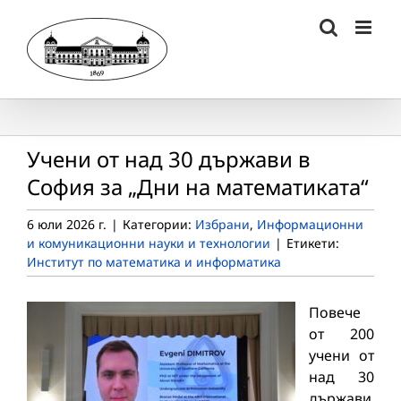
Skip
to
content
Учени от над 30 държави в
София за „Дни на математиката“
6 юли 2026 г.
|
Категории:
Избрани
,
Информационни
и комуникационни науки и технологии
|
Етикети:
Институт по математика и информатика
Повече
от 200
учени от
над 30
държави