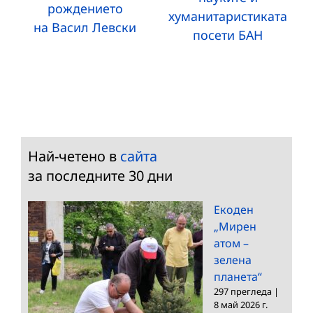
рождението
хуманитаристиката
на Васил Левски
посети БАН
Най-четено в
сайта
за последните 30 дни
Екоден
„Мирен
атом –
зелена
планета“
297 прегледа
|
8 май 2026 г.