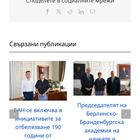
Споделете в социалните мрежи
Facebook
X
Reddit
LinkedIn
Електронна
поща:
Свързани публикации
Председателят на
БАН се включва в
Берлинско-
инициативите за
Бранденбургска
отбелязване 190
академия на
години от
науките и