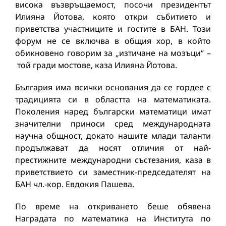
висока възвръщаемост, посочи президентът
Илияна Йотова, която откри събитието и
приветства участниците и гостите в БАН. Този
форум не се включва в общия хор, в който
обикновено говорим за „изтичане на мозъци“ –
той гради мостове, каза Илияна Йотова.
България има всички основания да се гордее с
традицията си в областта на математиката.
Поколения наред български математици имат
значителни приноси сред международната
научна общност, докато нашите млади таланти
продължават да носят отличия от най-
престижните международни състезания, каза в
приветствието си заместник-председателят на
БАН чл.-кор. Евдокия Пашева.
По време на откриването беше обявена
Наградата по математика на Института по