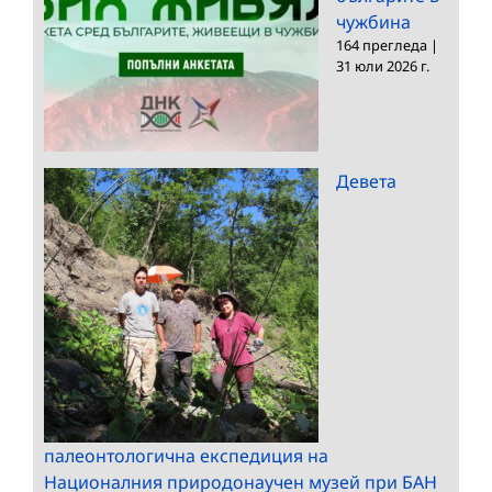
чужбина
164 прегледа
|
31 юли 2026 г.
Девета
палеонтологична експедиция на
Националния природонаучен музей при БАН