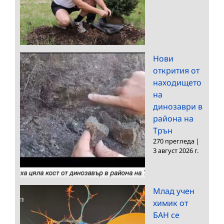
Нови
открития от
находището
на
динозаври в
района на
Трън
270 прегледа
|
3 август 2026 г.
Млад учен
химик от
БАН се