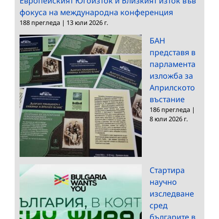
Европейският Югоизток и Близкият изток във
фокуса на международна конференция
188 прегледа
|
13 юли 2026 г.
БАН
представя в
парламента
изложба за
Априлското
въстание
186 прегледа
|
8 юли 2026 г.
Стартира
научно
изследване
сред
българите в