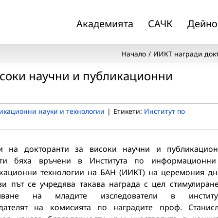
Академията
САЧК
Дейно
Начало
ИИКТ награди докт
исоки научни и публикационни
кационни науки и технологии
|
Етикети:
Институт по
и на докторанти за високи научни и публикацио
ати бяха връчени в Института по информационн
кационни технологии на БАН (ИИКТ) на церемония дн
ви път се учредява такава награда с цел стимулиран
яване на младите изследователи в институт
дателят на комисията по наградите проф. Станис