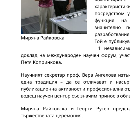
характеристики
посредством 
функция на
значително п
разработвани
Миряна Райковска
Той е публикув
1 независимо
доклад на международен научен форум, уча
Петя Копринкова.
Научният секретар проф. Вера Ангелова изтъ
една традиция – да се отличават и насърч
публикационна активност и професионална отд
водещ научен център със значим принос в об
Миряна Райковска и Георги Русев предст
тържествената церемония.