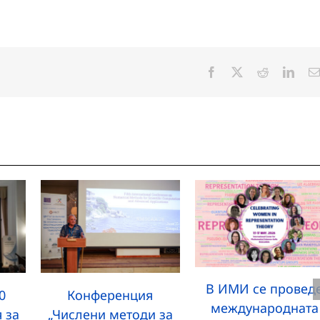
Facebook
X
Reddit
Linke
В ИМИ се провед
0
Конференция
международната
 за
„Числени методи за