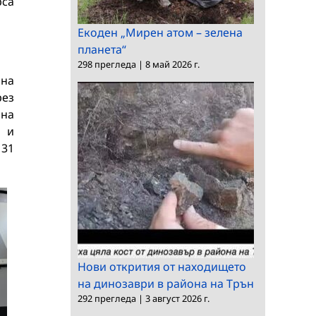
рса
Екоден „Мирен атом – зелена
планета“
298 прегледа
|
8 май 2026 г.
 на
рез
 на
а и
 31
Нови открития от находището
на динозаври в района на Трън
292 прегледа
|
3 август 2026 г.