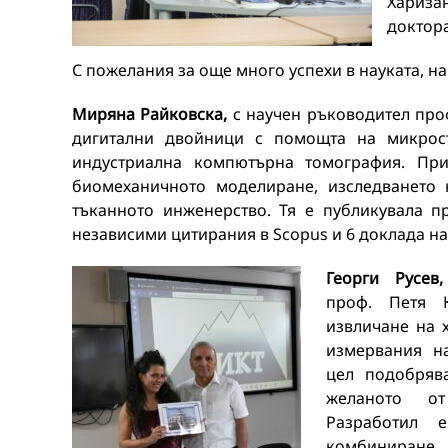
Хариза
доктора
С пожелания за още много успехи в науката, на
Миряна Райковска,
с научен ръководител проф
дигитални двойници с помощта на микрост
индустриална компютърна томография. При
биомеханичното моделиране, изследването 
тъканното инженерство. Тя е публикувала пр
независими цитирания в Scopus и 6 доклада 
Георги Русев
проф. Петя К
извличане на 
измервания н
цел подобряв
желаното от
Разработил 
комбинира