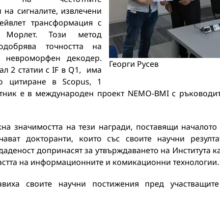
 на сигналите, извлечени
уейвлет трансформация с
 Морлет. Този метод
одобрява точността на
я невроморфен декодер.
Георги Русев
ал 2 статии с IF в Q1, има
 цитиране в Scopus, 1
стник е в международен проект NEMO-BMI с ръководи
кна значимостта на тези награди, поставящи началото
ават докторанти, които със своите научни резулта
аденост допринасят за утвърждаването на Института к
ластта на информационните и комикационни технологии.
авиха своите научни постижения пред участващит