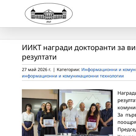
Skip
to
content
ИИКТ награди докторанти за в
резултати
27 май 2026 г.
|
Категории:
Информационни и комуни
информационни и комуникационни технологии
Наград
резулт
комуни
За пър
поощр
Предсе