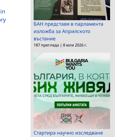
Иновативен
роботизирана
in
електронен пастир
система
ory
помага на българск
БАН представя в парламента
фермери
изложба за Априлското
въстание
187 прегледа
|
8 юли 2026 г.
Стартира научно изследване