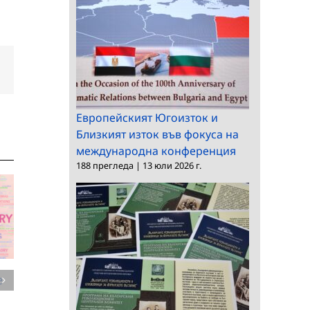
dIn
Електронна
поща:
Европейският Югоизток и
Близкият изток във фокуса на
международна конференция
188 прегледа
|
13 юли 2026 г.
е
Иновативна