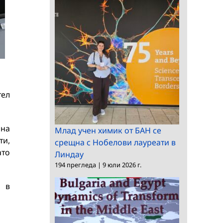
тел
 на
Млад учен химик от БАН се
ти,
срещна с Нобелови лауреати в
ато
Линдау
194 прегледа
|
9 юли 2026 г.
е в