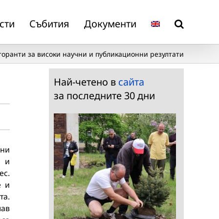
сти
Събития
Документи
оранти за високи научни и публикационни резултати
Най-четено в
сайта
за последните 30 дни
нни
и и
ес.
е и
а.
лав