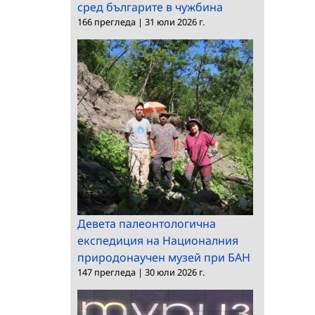
сред българите в чужбина
166 прегледа
|
31 юли 2026 г.
Девета палеонтологична
експедиция на Националния
природонаучен музей при БАН
147 прегледа
|
30 юли 2026 г.