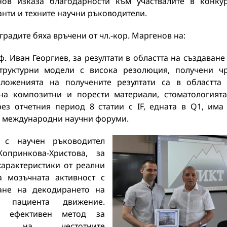
нов изказа благодарности към участвалите в конку
нти и техните научни ръководители.
градите бяха връчени от чл.-кор. Маргенов на:
. Иван Георгиев, за резултати в областта на създаване
руктурни модели с висока резолюция, получени ч
ложенията на получените резултати са в областта
на композитни и порести материали, стоматологият
ез отчетния период 8 статии с IF, едната в Q1, има
на международни научни форуми.
,
с научен ръководител
опринкова-Христова, за
характеристики от реални
а мозъчната активност с
ане на декодирането на
 пациента движение.
е ефективен метод за
не на честотните