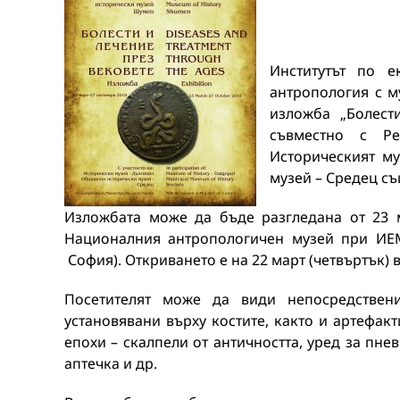
Институтът по е
антропология с м
изложба „Болест
съвместно с Ре
Историческият м
музей – Средец съ
Изложбата може да бъде разгледана от 23 м
Националния антропологичен музей при ИЕ
София). Откриването е на 22 март (четвъртък) в 
Посетителят може да види непосредствен
установявани върху костите, както и артефак
епохи – скалпели от античността, уред за пне
аптечка и др.