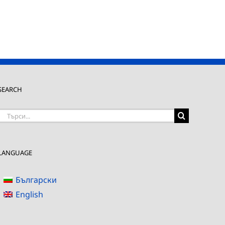
SEARCH
Търсене
на:
LANGUAGE
Български
English