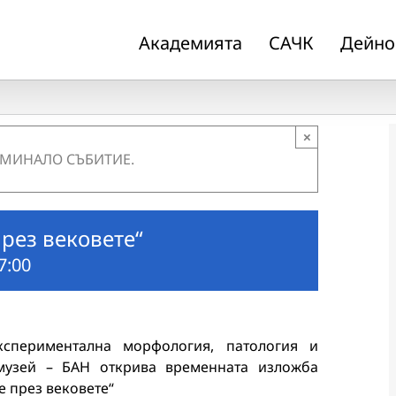
Академията
САЧК
Дейно
×
 МИНАЛО СЪБИТИЕ.
рез вековете“
7:00
кспериментална морфология, патология и
музей – БАН открива временната изложба
е през вековете“