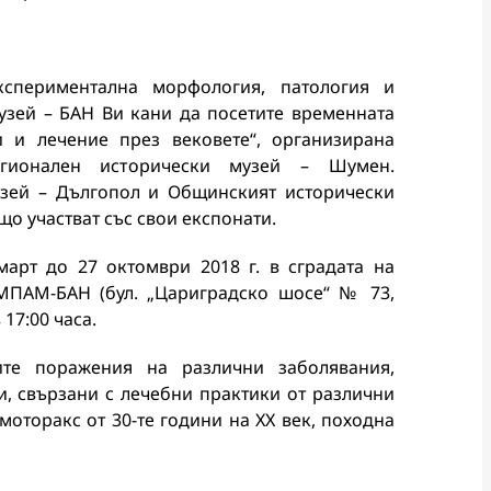
кспериментална морфология, патология и
узей – БАН Ви кани да посетите временната
и и лечение през вековете“, организирана
гионален исторически музей – Шумен.
узей – Дългопол и Общинският исторически
що участват със свои експонати.
арт до 27 октомври 2018 г. в сградата на
МПАМ-БАН (бул. „Цариградско шосе“ № 73,
17:00 часа.
ите поражения на различни заболявания,
ти, свързани с лечебни практики от различни
вмоторакс от 30-те години на ХХ век, походна