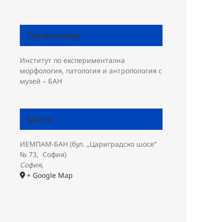
Организатор
Институт по експериментална
морфология, патология и антропология с
музей – БАН
Място
ИЕМПАМ-БАН (бул. „Цариградско шосе“
№ 73, София)
София
,
+ Google Map