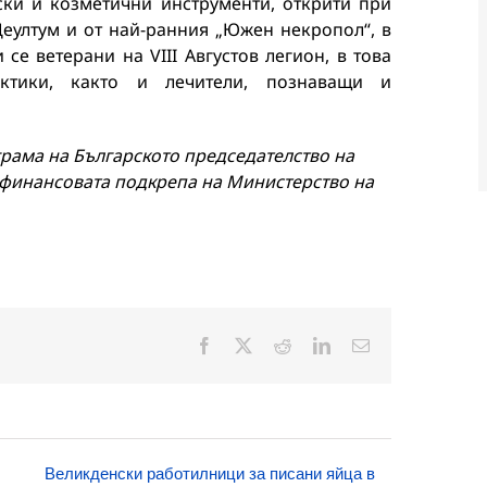
ки и козметични инструменти, открити при
Деултум и от най-ранния „Южен некропол“, в
се ветерани на VIII Августов легион, в това
актики, както и лечители, познаващи и
грама на Българското председателство на
с финансовата подкрепа на Министерство на
Facebook
X
Reddit
LinkedIn
Електронна
поща:
Великденски работилници за писани яйца в