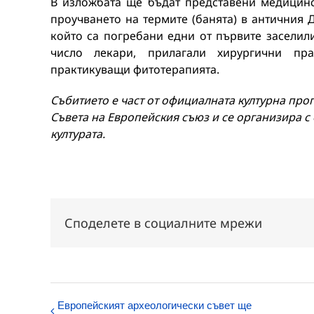
В изложбата ще бъдат представени медицинс
проучването на термите (банята) в античния 
който са погребани едни от първите заселили 
число лекари, прилагали хирургични пр
практикуващи фитотерапията.
Събитието е част от официалната културна про
Съвета на Европейския съюз и се организира 
културата.
Споделете в социалните мрежи
Европейският археологически съвет ще