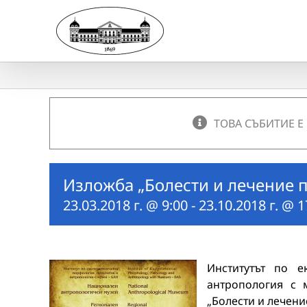
Skip
to
content
ТОВА СЪБИТИЕ Е
Изложба „Болести и лечение п
23.03.2018 г. @ 9:00
-
23.10.2018 г. @ 1
Институтът по е
антропология с 
„Болести и лечени