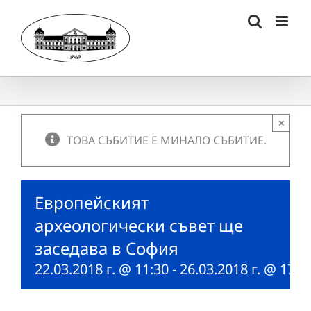
Skip
to
content
×
ТОВА СЪБИТИЕ Е МИНАЛО СЪБИТИЕ.
Европейският
археологически съвет ще
заседава в София
22.03.2018 г. @ 11:30
-
26.03.2018 г. @ 17:0