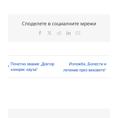
Споделете в социалните мрежи
Facebook
X
Reddit
LinkedIn
Електронна
поща:
Почетно звание „Доктор
Изложба „Болести и
хонорис кауза“
лечение през вековете“