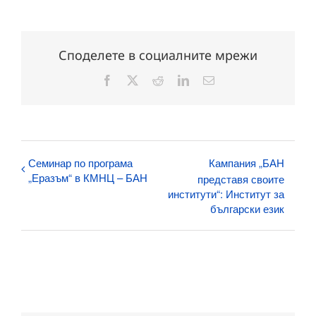
Споделете в социалните мрежи
Facebook
X
Reddit
LinkedIn
Електронна
поща:
Семинар по програма
Кампания „БАН
„Еразъм“ в КМНЦ – БАН
представя своите
институти“: Институт за
български език