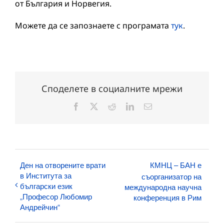
от България и Норвегия.
Можете да се запознаете с програмата
тук
.
Споделете в социалните мрежи
Facebook
X
Reddit
LinkedIn
Електронна
поща:
Ден на отворените врати
КМНЦ – БАН е
в Института за
съорганизатор на
български език
международна научна
„Професор Любомир
конференция в Рим
Андрейчин“