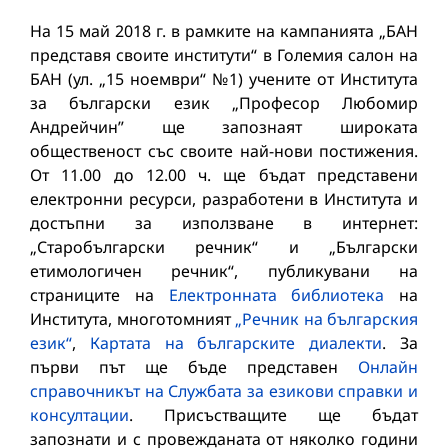
На 15 май 2018 г. в рамките на кампанията „БАН
представя своите институти“ в Големия салон на
БАН (ул. „15 ноември“ №1) учените от Института
за български език „Професор Любомир
Андрейчин” ще запознаят широката
общественост със своите най-нови постижения.
От 11.00 до 12.00 ч. ще бъдат представени
електронни ресурси, разработени в Института и
достъпни за използване в интернет:
„Старобългарски речник“ и „Български
етимологичен речник“, публикувани на
страниците на
Електронната библиотека
на
Института, многотомният
„Речник на българския
език“
,
Картата на българските диалекти
. За
първи път ще бъде представен
Онлайн
справочникът на Службата за езикови справки и
консултации
. Присъстващите ще бъдат
запознати и с провежданата от няколко години