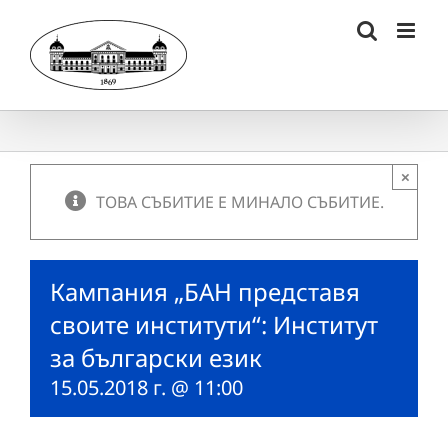
Skip
to
content
×
ТОВА СЪБИТИЕ Е МИНАЛО СЪБИТИЕ.
Кампания „БАН представя
своите институти“: Институт
за български език
15.05.2018 г. @ 11:00