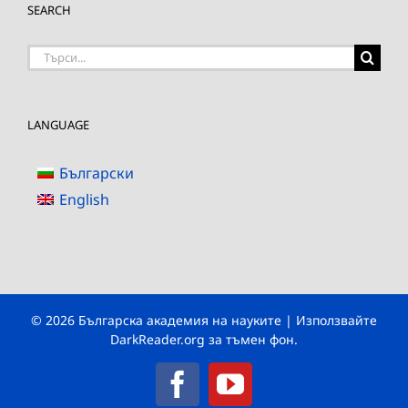
SEARCH
Търсене
на:
LANGUAGE
Български
English
© 2026 Българска академия на науките | Използвайте
DarkReader.org
за тъмен фон.
Facebook
YouTube