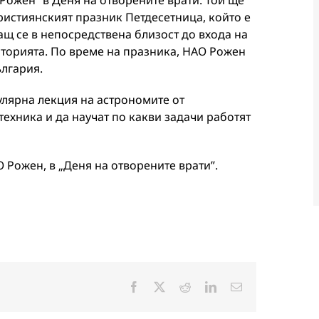
ожен” в Деня на отворените врати. Той ще
 християнският празник Петдесетница, който е
ащ се в непосредствена близост до входа на
аторията. По време на празника, НАО Рожен
ългария.
улярна лекция на астрономите от
техника и да научат по какви задачи работят
АО Рожен, в „Деня на отворените врати”.
Facebook
X
Reddit
LinkedIn
Електронна
поща: