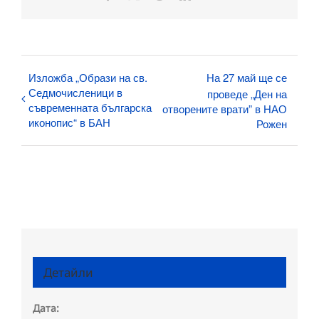
поща:
Изложба „Образи на св.
На 27 май ще се
Седмочисленици в
проведе „Ден на
съвременната българска
отворените врати” в НАО
иконопис“ в БАН
Рожен
Детайли
Дата: