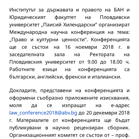
Институтът за държавата и правото на БАН и
Юридическият факултет на Пловдивски
университет „Паисий Хилендарски“ организират
Международна научна конференция на тема:
„Право и културни ценности“. Конференцията
ще се състои на 16 ноември 2018 г. в
заседателната зала на Ректората на
Пловдивския университет от 9.00 до 18.00 ч.
Работните езици на конференцията са
български, английски, френски и италиански.
Докладите, представени на конференцията и
оформени съобразно приложените изисквания,
моля да се изпращат на е-адрес
law_conference2018@abv.bg
до 20 декември 2018
г. Материалите от конференцията ще бъдат
публикувани в научно рецензиран сборник.
Организационният комитет се състои от – проф.