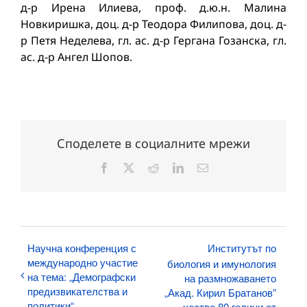
д-р Ирена Илиева, проф. д.ю.н. Малина
Новкиришка, доц. д-р Теодора Филипова, доц. д-
р Петя Неделева, гл. ас. д-р Гергана Гозанска, гл.
ас. д-р Ангел Шопов.
Споделете в социалните мрежи
Facebook
X
Reddit
LinkedIn
Електронна
поща:
Научна конференция с
Институтът по
международно участие
биология и имунология
на тема: „Демографски
на размножаването
предизвикателства и
„Акад. Кирил Братанов”
политики“
чества 80 години от