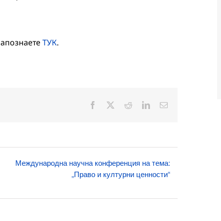
запознаете
ТУК
.
Facebook
X
Reddit
LinkedIn
Електронна
поща:
Международна научна конференция на тема:
„Право и културни ценности“