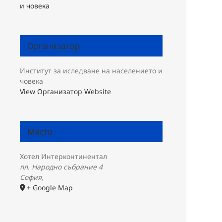
и човека
Организатор
Институт за иследване на населението и
човека
View Организатор Website
Място
Хотел Интерконтинентал
пл. Народно събрание 4
София
,
+ Google Map