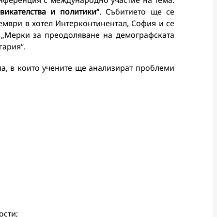
нференция с международно участие на тема:
викателства и политики“
. Събитието ще се
ември в хотел Интерконтинентал, София и се
 „Мерки за преодоляване на демографската
гария“.
ла, в които учените ще анализират проблеми
ости;