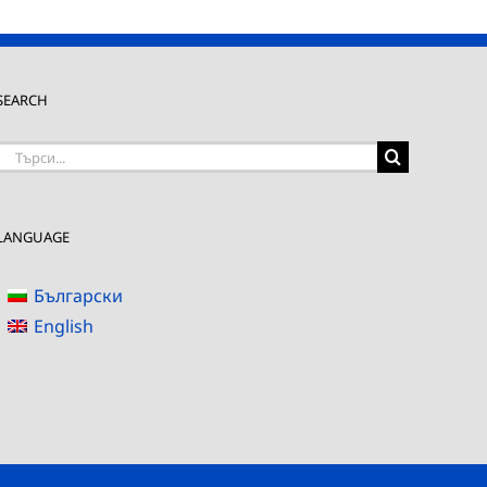
SEARCH
Търсене
на:
LANGUAGE
Български
English