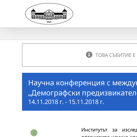
Skip
to
content
ТОВА СЪБИТИЕ Е
Научна конференция с междун
„Демографски предизвикателс
14.11.2018 г.
-
15.11.2018 г.
Институтът за изсл