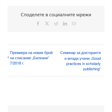
Споделете в социалните мрежи
Facebook
X
Reddit
LinkedIn
Електронна
поща:
Премиера на новия брой
Семинар за докторанти
на списание „Балкани“
и млади учени „Good
7/2018 г.
practices in scholarly
publishing“