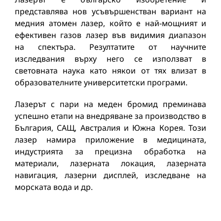
представлява нов усъвършенстван вариант на
медния атомен лазер, който е най-мощният и
ефективен газов лазер във видимия диапазон
на спектъра. Резултатите от научните
изследвания върху него се използват в
световната наука като някои от тях влизат в
образователните университетски програми.
Лазерът с пари на меден бромид преминава
успешно етапи на внедряване за производство в
България, САЩ, Австралия и Южна Корея. Този
лазер намира приложение в медицината,
индустрията за прецизна обработка на
материали, лазерната локация, лазерната
навигация, лазерни дисплей, изследване на
морската вода и др.