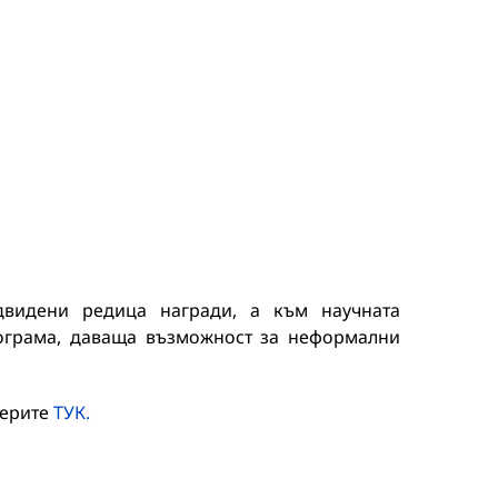
двидени редица награди, а към научната
рограма, даваща възможност за неформални
мерите
ТУК.