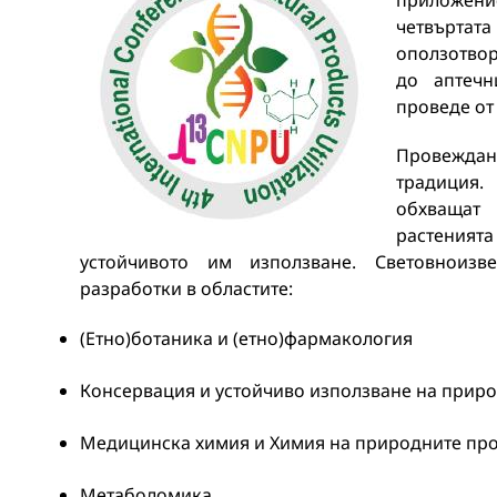
приложение
четвърт
оползотвор
до аптечн
проведе от 
Провеждан
традиция.
обхващат
растеният
устойчивото им използване. Световноизв
разработки в областите:
(Етно)ботаника и (етно)фармакология
Консервация и устойчиво използване на приро
Медицинска химия и Химия на природните пр
Метаболомика