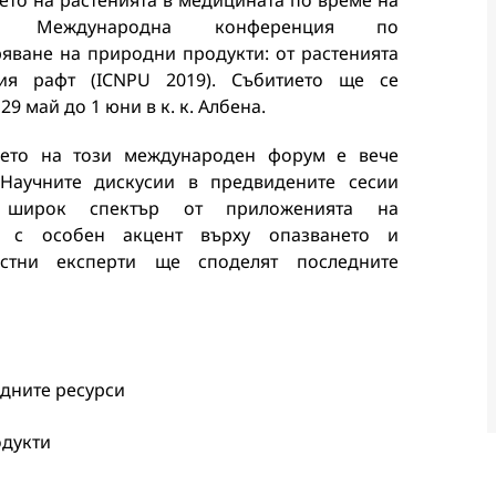
то на растенията в медицината по време на
ата Международна конференция по
яване на природни продукти: от растенията
ия рафт (ICNPU 2019). Събитието ще се
29 май до 1 юни в к. к. Албена.
ето на този международен форум е вече
 Научните дискусии в предвидените сесии
 широк спектър от приложенията на
а с особен акцент върху опазването и
естни експерти ще споделят последните
дните ресурси
одукти