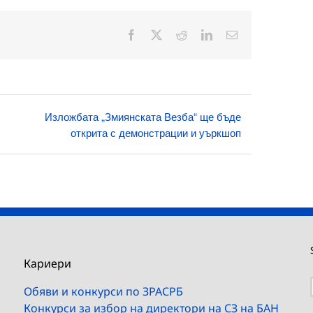
Facebook
X
Reddit
LinkedIn
Електронна
поща:
Изложбата „Змиянската Везба“ ще бъде
открита с демонстрации и уъркшоп
Кариери
Обяви и конкурси по ЗРАСРБ
Конкурси за избор на директори на СЗ на БАН