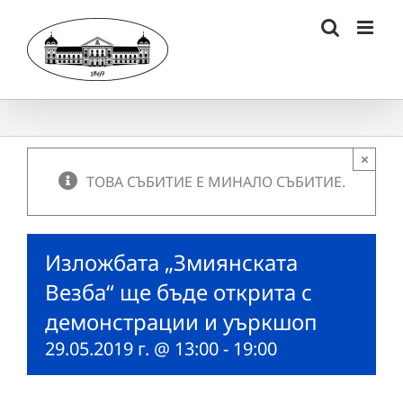
Skip
to
content
×
ТОВА СЪБИТИЕ Е МИНАЛО СЪБИТИЕ.
Изложбата „Змиянската
Везба“ ще бъде открита с
демонстрации и уъркшоп
29.05.2019 г. @ 13:00
-
19:00