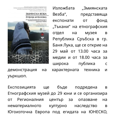
Изложбата „Змиянската
Везба“, представяща
експонати от фонд
„Тъкани“ на етнографския
отдел на музея в
Република Сръбска в гр.
Баня Лука, ще се открие на
29 май от 13.00 часа за
медии и от 18.00 часа за
широка публика с
демонстрация на характерната техника и
уъркшоп.
Експозицията ще бъде подредена в
Етнографския музей до 29 юни и се организира
от Регионалния център за опазване на
нематериалното културно наследство в
Югоизточна Европа под егидата на ЮНЕСКО,