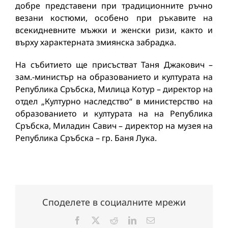
добре представени при традиционните ръчно
везани костюми, особено при ръкавите на
всекидневните мъжки и женски ризи, както и
върху характерната змиянска забрадка.
На събитието ще присъстват Таня Джакович –
зам.-министър на образованието и културата на
Република Сръбска, Милица Котур – директор на
отдел „Културно наследство“ в министерство на
образованието и културата на на Република
Сръбска, Миладин Савич – директор на музея на
Република Сръбска – гр. Баня Лука.
Споделете в социалните мрежи
Facebook
X
Reddit
LinkedIn
Електронна