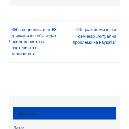
поща:
350 специалисти от 63
Общоакадемически
държави ще обсъждат
семинар „Актуални
приложението на
проблеми на науката“
растенията в
медицината
Детайли
Дата: