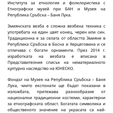
Института за етнология и фолклористика с
Етнографски музей при БАН и Музея на
Република Сръбска – Баня Лука.
Змиянската везба е сложна везбена техника с
употребата на един цвят конец, черен или син.
Традиционна е за селата от областта Змияне в
Република Сръбска в Босна и Херцеговина и се
отличава с богати орнаменти. През 2014 г.
изработката на везбата е вписана в
Представителния списък на нематериалното
културно наследство на ЮНЕСКО.
Фондът на Музея на Република Сръбска – Баня
Лука, чиито експонати ще бъдат показани в
изложбата, притежава разнообразие от
национални традиционни костюми, характерни
за етнографската област. Богатата символика и
общественото значение на украсата са най-