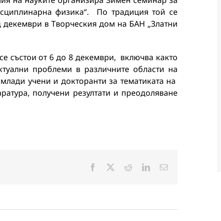
мия на науките организира Зимен семинар за
исциплинарна физика“. По традиция той се
ц декември в Творческия дом на БАН „Златни
се състои от 6 до 8 декември, включва както
ктуални проблеми в различните области на
 млади учени и докторанти за тематиката на
аратура, получени резултати и преодоляване
Facebook
X
Reddit
LinkedIn
Електронна
поща: