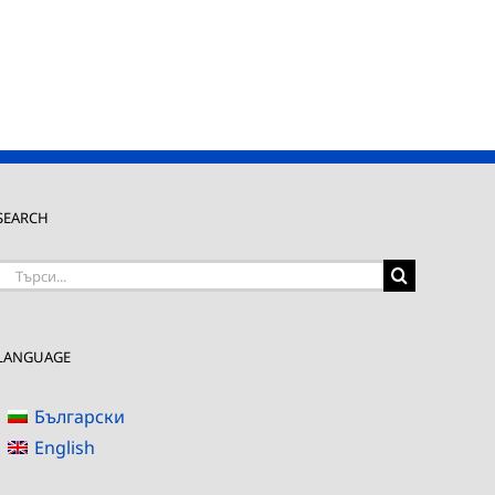
SEARCH
Търсене
на:
LANGUAGE
Български
English