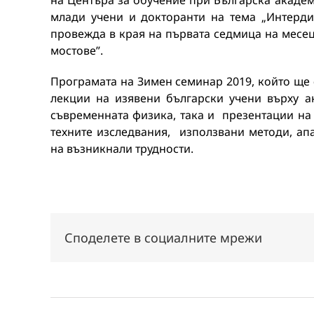
на Центъра за обучение при Българска акаде
млади учени и докторанти на тема „Интерд
провежда в края на първата седмица на месе
мостове”.
Програмата на Зимен семинар 2019, който ще 
лекции на изявени български учени върху а
съвременната физика, така и презентации на
техните изследвания, използвани методи, ап
на възникнали трудности.
Споделете в социалните мрежи