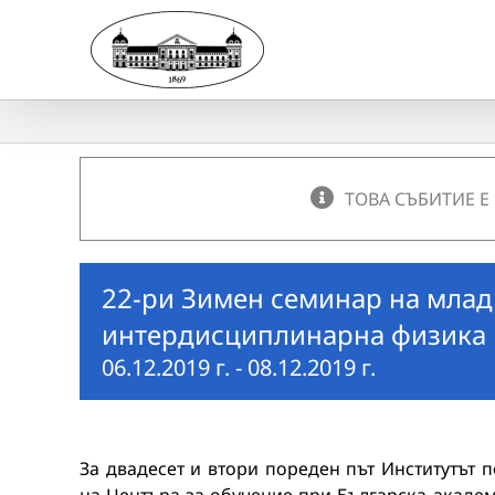
Skip
to
content
ТОВА СЪБИТИЕ Е
22-ри Зимен семинар на млад
интердисциплинарна физика
06.12.2019 г.
-
08.12.2019 г.
За двадесет и втори пореден път Институтът 