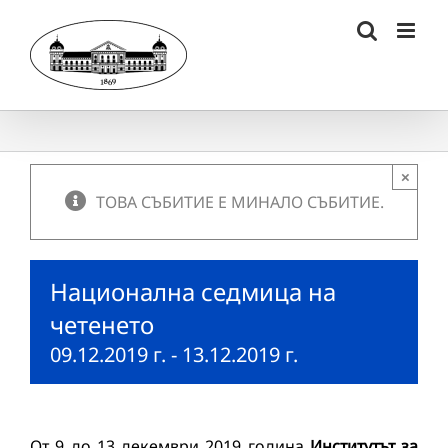
Skip
to
content
×
ТОВА СЪБИТИЕ Е МИНАЛО СЪБИТИЕ.
Национална седмица на
четенето
09.12.2019 г.
-
13.12.2019 г.
От 9 до 13 декември 2019 година
Институтът за