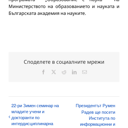
Министерството на образованието и науката и
Българската академия на науките.
Споделете в социалните мрежи
Facebook
X
Reddit
LinkedIn
Електронна
поща:
22-ри Зимен семинар на
Президентът Румен
младите учени и
Радев ще посети
докторанти по
Института по
интердисциплинарна
информационни и