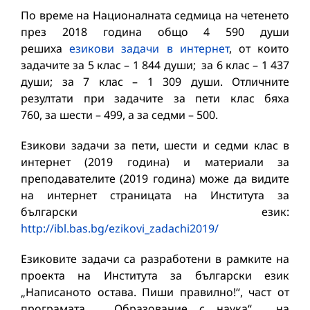
По време на Националната седмица на четенето
през 2018 година общо 4 590 души
решиха
езикови задачи в интернет
, от които
задачите за 5 клас – 1 844 души; за 6 клас – 1 437
души; за 7 клас – 1 309 души. Отличните
резултати при задачите за пети клас бяха
760, за шести – 499, а за седми – 500.
Езикови задачи за пети, шести и седми клас в
интернет (2019 година) и материали за
преподавателите (2019 година) може да видите
на интернет страницата на Института за
български език:
http://ibl.bas.bg/ezikovi_zadachi2019/
Езиковите задачи са разработени в рамките на
проекта на Института за български език
„Написаното остава. Пиши правилно!“, част от
програмата „Образование с наука“ на