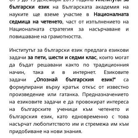
български език
на Българската академия на
науките ще вземе участие в
Националната
седмица на четенето
, част от изпълнението на
Националната стратегия за насърчаване и
повишаване на грамотността.
Институтът за български език предлага езикови
задачи
за пети, шести и седми клас
, които могат
да бъдат решавани както по традиционния
начин, така и в интернет. Езиковите
задачи
„Опознай българския език!“
са
формулирани върху кратък откъс от известно
произведение или гатанка. Предназначението
на езиковите задачи е да провокират интереса
на българските ученици към четенето и
българския език, като едновременно с това
насърчат любопитството им и стремежа им към
придобиване на нови знания.