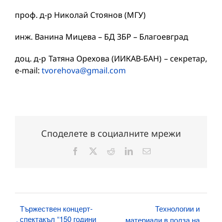
проф. д-р Николай Стоянов (МГУ)
инж. Ванина Мицева – БД ЗБР – Благоевград
доц. д-р Татяна Орехова (ИИКАВ-БАН) – секретар,
e-mail:
tvorehova@gmail.com
Споделете в социалните мрежи
Facebook
X
Reddit
LinkedIn
Електронна
поща:
Тържествен концерт-
Технологии и
спектакъл “150 години
материали в полза на