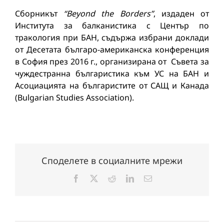
Сборникът
“Beyond the Borders”
, издаден от
Института за балканистика с Център по
тракология при БАН, съдържа избрани доклади
от Десетата българо-американска конференция
в София през 2016 г., организирана от Съвета за
чуждестранна българистика към УС на БАН и
Асоциацията на българистите от САЩ и Канада
(Bulgarian Studies Association).
Споделете в социалните мрежи
Facebook
X
Reddit
LinkedIn
Електронна
поща: