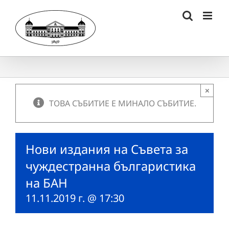
Skip
to
content
×
ТОВА СЪБИТИЕ Е МИНАЛО СЪБИТИЕ.
Нови издания на Съвета за
чуждестранна българистика
на БАН
11.11.2019 г. @ 17:30