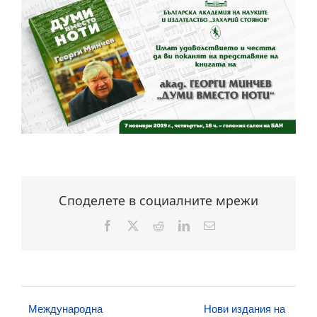
Споделете в социалните мрежи
Facebook
X
Reddit
LinkedIn
Електронна
поща:
Международна
Нови издания на