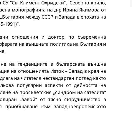
а СУ ”Св. Климент Охридски”, Северно крило,
тавена монографията на д-р Ирина Якимова от
 „България между СССР и Запада в епохата на
5-1991)“.
дни отношения и доктор по съвременна
сферата на външната политика на България и
на.
ане на тенденциите в българската външна
ция на отношенията Изток – Запад в края на
редлага на читателя нестандартен поглед както
олкова популярни аспекти от дейността на
ляне на просъветския „синдром на сателита“
олиран „завой“ от тясно сътрудничество в
о приобщаване към западноевропейското