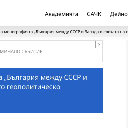
Академията
САЧК
Дейно
а монографията „България между СССР и Запада в епохата на гл
×
 МИНАЛО СЪБИТИЕ.
а „България между СССР и
то геополитическо