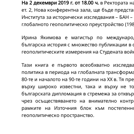
На 2 декември 2019 г. от 18.00 ч.
в Ректората н
ет. 2, Нова конферентна зала, ще бъде предс
Института за исторически изследвания – БАН –
глобалното геополитическо преустройство (198
Ирина Якимова е магистър по междунаро
българска история с множество публикации в 
геополитическите измерения на Студената вой
Тази книга е първото всеобхватно изследв
политика в периода на глобалната трансформа
80-те и началото на 90-те години на ХХ в. Тя п
върху широко известни, така и върху не т
българската дипломация в стремежа за отхвър
чрез осъществяването на внимателно контр
рамките на Източния блок към постепенн
геополитическо пространство.