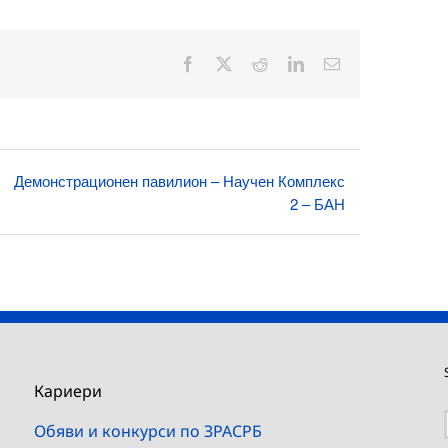
Facebook
X
Reddit
LinkedIn
Електронна
поща:
Демонстрационен павилион – Научен Комплекс
2 – БАН
Кариери
Обяви и конкурси по ЗРАСРБ