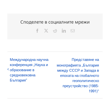
Споделете в социалните мрежи
Facebook
X
Reddit
LinkedIn
Електронна
поща:
Международна научна
Представяне на
конференция „Наука и
монографията „България
образование в
между СССР и Запада в
средновековна
епохата на глобалното
България”
геополитическо
преустройство (1985-
1991)“