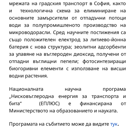
мрежата на градския транспорт в София, както
и технологична схема за елиминиране на
основните замърсители от отпадъчни потоци
води за полупромишленото производство на
микроводорасли. Сред научните постижения са
също положителен електрод за литиево-йонна
батерия с нова структура; зеолитни адсорбенти
за улавяне на въглероден диоксид, получени от
отпадни въглищни пепели; фотосинтезиращи
биогоривни елементи с използване на висши
водни растения.
Националната научна програма
„Нисковъглеродна енергия за транспорта и
бита“ (ЕПЛЮС) е финансирана от
Министерството на образованието и науката.
Програмата на събитието може да видите
тук
.