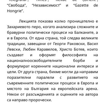
“Свобода”, “Независимост” и “Gazette de
Hongrie”.
Лекцията показва колко проницателно е
Захариевото перо, когато анализира сложните и
бравурни политически процеси на Балканите, а
и в Европа. От една страна, той следва великите
традиции, завещани от Георги Раковски, Васил
Левски, Любен Каравелов, Христо Ботев, които
създават и оформят философията на
националноосвободителните борби и
формулират коренните национални интереси и
цели. От друга страна, бихме могли да направим
поразителни паралели с развитието на
съвременните политически процеси в Европа и
мястото на България на европейската арена.
Някои от разсъжденията и оценките на автора
са направо пророчески.