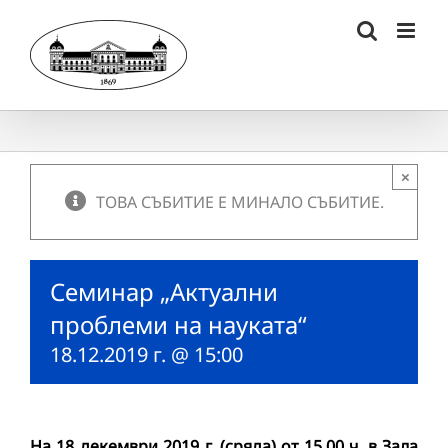
Skip
to
content
×
ТОВА СЪБИТИЕ Е МИНАЛО СЪБИТИЕ.
Семинар „Актуални
проблеми на науката“
18.12.2019 г. @ 15:00
На
18 декември
201
9
г. (сряда) от 15.00 ч. в Зала