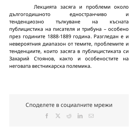
Лекцията засяга и проблеми около
дългогодишното едностранчиво и
тенденциозно тълкуване на късната
публицистика на писателя и трибуна – особено
през годините 1888-1889 година. Разгледан е и
невероятния диапазон от темите, проблемите и
тенденциите, които засяга в публицистиката си
Захарий Стоянов, както и особеностите на
неговата вестникарска полемика.
Споделете в социалните мрежи
Facebook
X
Reddit
LinkedIn
Електронна
поща: