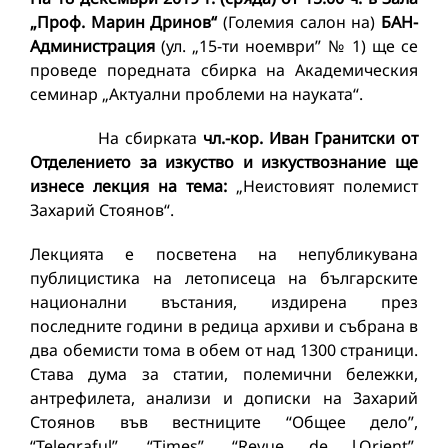
„Проф. Марин Дринов“
(Големия салон на)
БАН-
Администрация
(ул. „15-ти ноември” № 1) ще се
проведе поредната сбирка на Академическия
семинар „Актуални проблеми на науката“.
На сбирката
чл.-кор. Иван Гранитски от
Отделението за изкуство и изкуствознание ще
изнесе лекция на тема:
„Неистовият полемист
Захарий Стоянов“.
Лекцията е посветена на непубликувана
публицистика на летописеца на българските
национални въстания, издирена през
последните години в редица архиви и събрана в
два обемисти тома в обем от над 1300 страници.
Става дума за статии, полемични бележки,
антрефилета, анализи и дописки на Захарий
Стоянов във вестниците “Общее дело”,
“Telegraful”, “Times”, “Revue de l‚Orient”,