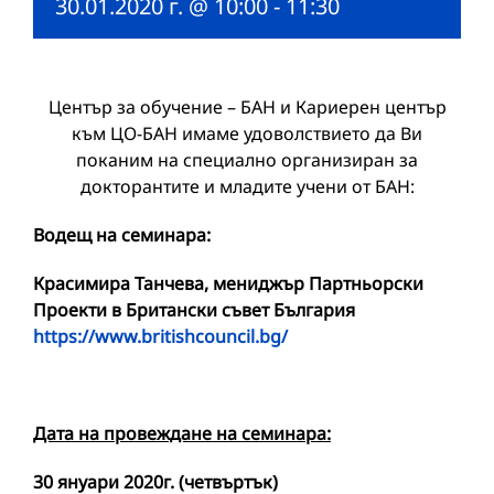
30.01.2020 г. @ 10:00
-
11:30
Център за обучение – БАН и Кариерен център
към ЦО-БАН имаме удоволствието да Ви
поканим на специално организиран за
докторантите и младите учени от БАН:
Водещ на семинара:
Красимира Танчева, м
ениджър Партньорски
Проекти в Британски съвет България
https://www.britishcouncil.bg/
Дата на провеждане на семинара:
30
януари
20
20
г. (
четвъртък
)