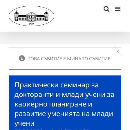
Skip
to
content
×
ТОВА СЪБИТИЕ Е МИНАЛО СЪБИТИЕ.
Практически семинар за
докторанти и млади учени за
кариерно планиране и
развитие уменията на млади
учени