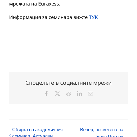
мрежата на Euraxess.
Информация за семинара вижте
ТУК
Споделете в социалните мрежи
Facebook
X
Reddit
LinkedIn
Електронна
поща:
Сбирка на академичния
Вечер, посветена на
семинар „Актуални
Боян Петров