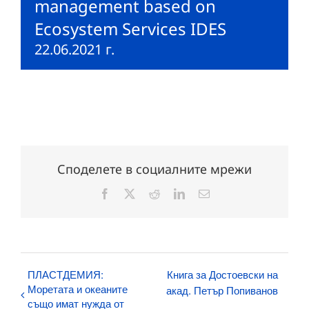
management based on
Ecosystem Services IDES
22.06.2021 г.
Споделете в социалните мрежи
Facebook
X
Reddit
LinkedIn
Електронна
поща:
ПЛАСТДЕМИЯ:
Книга за Достоевски на
Моретата и океаните
акад. Петър Попиванов
също имат нужда от