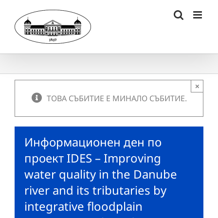
Skip
to
content
×
ТОВА СЪБИТИЕ Е МИНАЛО СЪБИТИЕ.
Информационен ден по
проект IDES – Improving
water quality in the Danube
river and its tributaries by
integrative floodplain