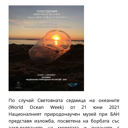
По случай Световната седмица на океаните
(World Ocean Week) от 21 юни 2021
Националният природонаучен музей при БАН
представя изложба, посветена на борбата със
замърсяването на моретата и океаните с