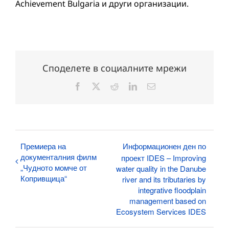
Achievement Bulgaria и други организации.
Споделете в социалните мрежи
Facebook
X
Reddit
LinkedIn
Електронна
поща:
Премиера на
Информационен ден по
документалния филм
проект IDES – Improving
„Чудното момче от
water quality in the Danube
Копривщица“
river and its tributaries by
integrative floodplain
management based on
Ecosystem Services IDES