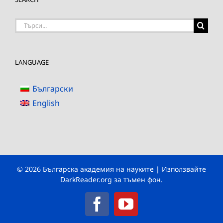
Търсене
на:
LANGUAGE
Български
English
© 2026 Българска академия на науките | Използвайте
DarkReader.org
за тъмен фон.
Facebook
YouTube