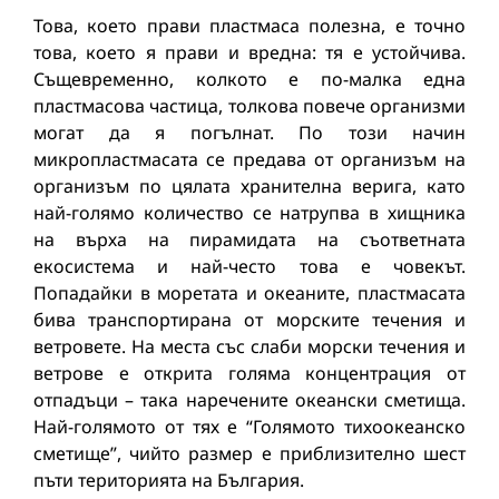
Това, което прави пластмаса полезна, е точно
това, което я прави и вредна: тя е устойчива.
Същевременно, колкото е по-малка една
пластмасова частица, толкова повече организми
могат да я погълнат. По този начин
микропластмасата се предава от организъм на
организъм по цялата хранителна верига, като
най-голямо количество се натрупва в хищника
на върха на пирамидата на съответната
екосистема и най-често това е човекът.
Попадайки в моретата и океаните, пластмасата
бива транспортирана от морските течения и
ветровете. На места със слаби морски течения и
ветрове е открита голяма концентрация от
отпадъци – така наречените океански сметища.
Най-голямото от тях е “Голямото тихоокеанско
сметище”, чийто размер е приблизително шест
пъти територията на България.