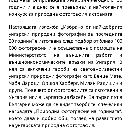
годината” се провежда в Унгария ежегодно от 30
години и в днес се е превърнал в най-големия
конкурс за природна фотография в страната.
Настоящата изложба „Избрано от най-добрите
унгарски природни фотографии за последните
30 години“ е изготвена след подбор от близо 100
000 фотографии и е осъществена с помощта на
Министерството на външните работи и
външноикономическите връзки на Унгария. В
нея са включени творби на световноизвестни
унгарски природни фотографи като Бенце Мате,
Чаба Дароци, Оршоя Харберг, Милан Радишич и
други. Повечето от фотографиите са изготвени в
Унгария или в Карпатския басейн. За първи път в
България може да се видят творбите, спечелили
наградата „Природна фотография на годината“,
което дава и добър общ поглед на развитието
на унгарската природна фотография.