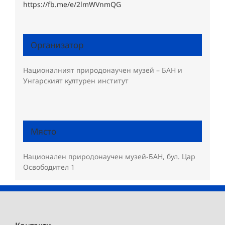
https://fb.me/e/2lmWVnmQG
Организатор
Националният природонаучен музей – БАН и
Унгарският културен институт
Място
Национален природонаучен музей-БАН, бул. Цар
Освободител 1