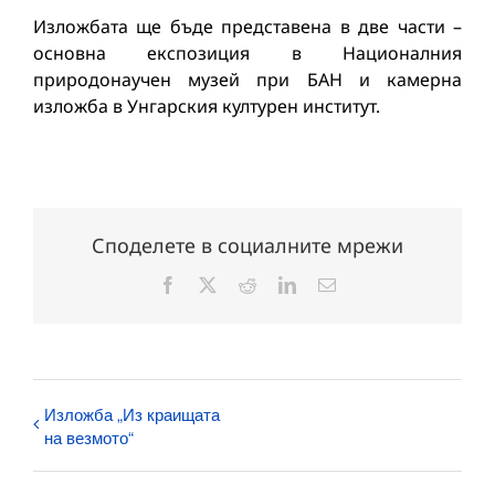
Изложбата ще бъде представена в две части –
основна експозиция в Националния
природонаучен музей при БАН и камерна
изложба в Унгарския културен институт.
Споделете в социалните мрежи
Facebook
X
Reddit
LinkedIn
Електронна
поща:
Изложба „Из краищата
на везмото“