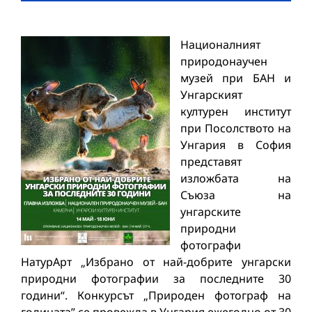
Националният
природонаучен
музей при БАН и
Унгарският
културен институт
при Посолството на
Унгария в София
представят
изложбата на
Съюза на
унгарските
природни
фотографи
НатурАрт „Избрано от най-добрите унгарски
природни фотографии за последните 30
години“. Конкурсът „Природен фотограф на