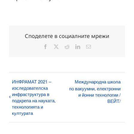
Споделете в социалните мрежи
Facebook
X
Reddit
LinkedIn
Електронна
поща:
ИНФРАМАТ 2021 –
Международна школа
изследователска
по вакуумни, електронни
инфраструктура в
и йонни технологии /
подкрепа на науката,
ВЕЙТ/
технологията и
културата