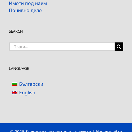
Имоти под наем
Почивно дело
SEARCH
Търсене
на:
LANGUAGE
Български
English
© 2026 Българска академия на науките | Използвайте