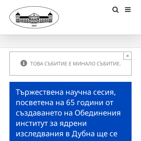
Skip
to
content
×
ТОВА СЪБИТИЕ Е МИНАЛО СЪБИТИЕ.
Тържествена научна сесия,
посветена на 65 години от
създаването на Обединения
институт за ядрени
изследвания в Дубна ще се