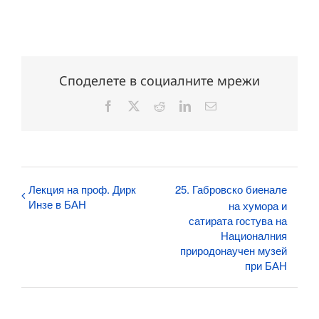
Споделете в социалните мрежи
Facebook
X
Reddit
LinkedIn
Електронна
поща:
Лекция на проф. Дирк
25. Габровско биенале
Инзе в БАН
на хумора и
сатирата гостува на
Националния
природонаучен музей
при БАН