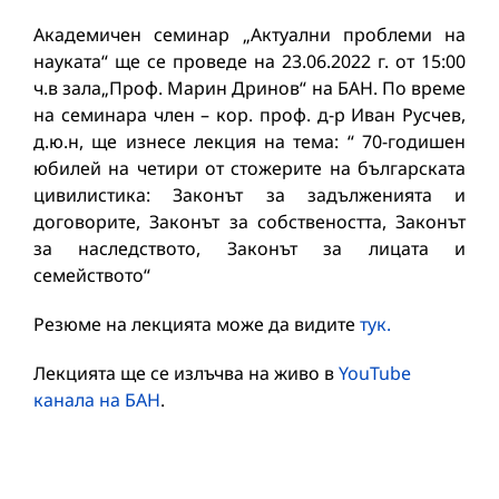
Академичен семинар „Актуални проблеми на
науката“ ще се проведе на 23.06.2022 г. от 15:00
ч.в зала„Проф. Марин Дринов“ на БАН. По време
на семинара член – кор. проф. д-р Иван Русчев,
д.ю.н, ще изнесе лекция на тема: “ 70-годишен
юбилей на четири от стожерите на българската
цивилистика: Законът за задълженията и
договорите, Законът за собствеността, Законът
за наследството, Законът за лицата и
семейството“
Резюме на лекцията може да видите
тук.
Лекцията ще се излъчва на живо в
YouTube
канала на БАН
.