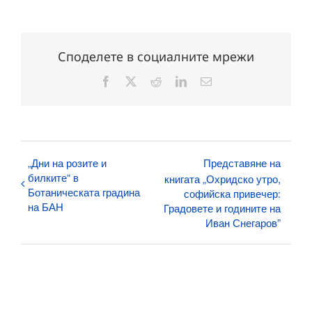
Споделете в социалните мрежи
Facebook
X
Reddit
LinkedIn
Електронна
поща:
„Дни на розите и
Представяне на
билките“ в
книгата „Охридско утро,
Ботаническата градина
софийска привечер:
на БАН
Градовете и годините на
Иван Снегаров”