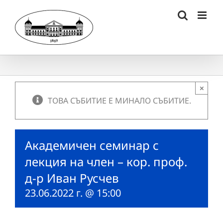
Skip
to
content
×
ТОВА СЪБИТИЕ Е МИНАЛО СЪБИТИЕ.
Академичен семинар с
лекция на член – кор. проф.
д-р Иван Русчев
23.06.2022 г. @ 15:00