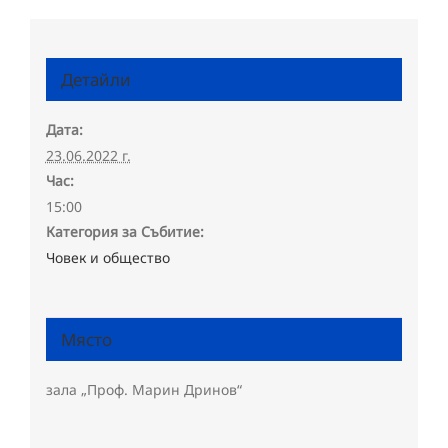
Детайли
Дата:
23.06.2022 г.
Час:
15:00
Категория за Събитие:
Човек и общество
Място
зала „Проф. Марин Дринов“