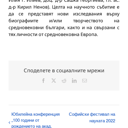
Илия Г. Илиев, доц. д-р Сашка Георгиева, гл. ас.
д-р Кирил Ненов). Целта на научното събитие е
да се представят нови изследвания върху
биографиите и/или творчеството на
средновековни българи, както и на свързани с
тях личности от средновековна Европа.
Споделете в социалните мрежи
Facebook
X
Reddit
LinkedIn
Електронна
поща:
Юбилейна конференция
Софийски фестивал на
„100 години от
науката 2022
рождението на акад.