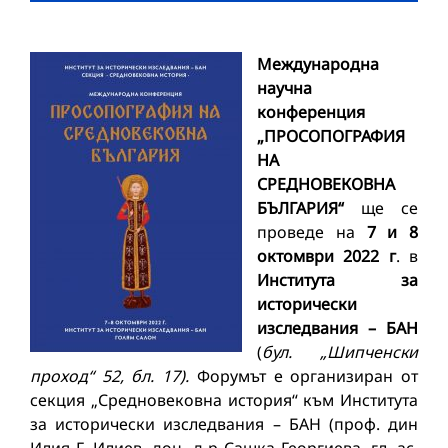
Международна
научна
конференция
„ПРОСОПОГРАФИЯ
НА
СРЕДНОВЕКОВНА
БЪЛГАРИЯ“
ще се
проведе на
7 и 8
октомври 2022 г
. в
Института за
исторически
изследвания – БАН
(
бул. „Шипченски
проход“ 52, бл. 17).
Форумът е организиран от
секция „Средновековна история“ към Института
за исторически изследвания – БАН (проф. дин