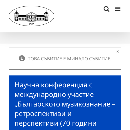
Skip
to
content
×
ТОВА СЪБИТИЕ Е МИНАЛО СЪБИТИЕ.
Научна конференция с
международно участие
„Българското музикознание –
ретроспективи и
перспективи (70 години