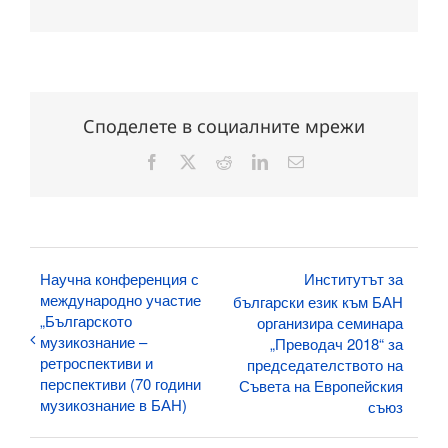
Споделете в социалните мрежи
Facebook
X
Reddit
LinkedIn
Електронна
поща:
Научна конференция с
Институтът за
международно участие
български език към БАН
„Българското
организира семинара
музикознание –
„Преводач 2018“ за
ретроспективи и
председателството на
перспективи (70 години
Съвета на Европейския
музикознание в БАН)
съюз