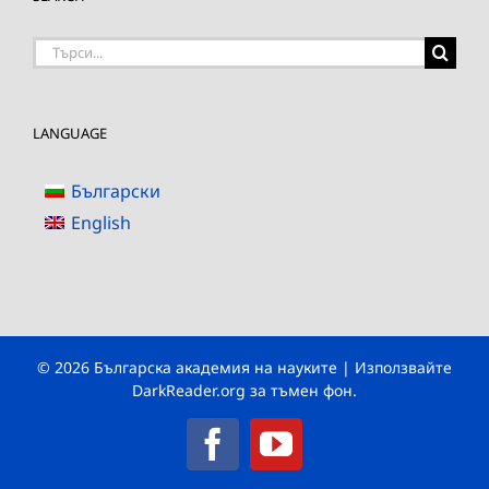
Търсене
на:
LANGUAGE
Български
English
© 2026 Българска академия на науките | Използвайте
DarkReader.org
за тъмен фон.
Facebook
YouTube