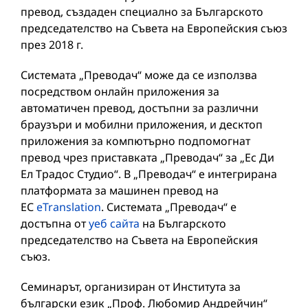
превод, създаден специално за Българското
председателство на Съвета на Европейския съюз
през 2018 г.
Системата „Преводач“ може да се използва
посредством онлайн приложения за
автоматичен превод, достъпни за различни
браузъри и мобилни приложения, и десктоп
приложения за компютърно подпомогнат
превод чрез приставката „Преводач“ за „Ес Ди
Ел Традос Студио“. В „Преводач“ е интегрирана
платформата за машинен превод на
ЕС
eTranslation
. Системата „Преводач“ e
достъпна от
уеб сайта
на Българското
председателство на Съвета на Европейския
съюз.
Семинарът, организиран от Института за
български език „Проф. Любомир Андрейчин“