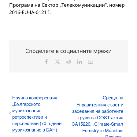
Програма на Сектор „Телекомуникации“, номер
2016-EU-IA-0121 I.
Споделете в социалните мрежи
Facebook
X
Reddit
LinkedIn
Електронна
поща:
Научна конференция
Среща на
„Българското
Управителния съвет и
музикознание –
заседания на работните
ретроспективи и
групи на COST акция
перспективи (70 години
CA15226, „Climate-Smart
музикознание в БАН)
Forestry in Mountain
Regions“