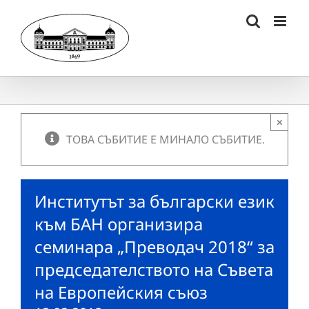
Skip
to
content
×
ТОВА СЪБИТИЕ Е МИНАЛО СЪБИТИЕ.
Институтът за български език
към БАН организира
семинара „Преводач 2018“ за
председателството на Съвета
на Европейския съюз