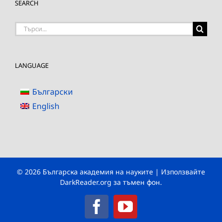
SEARCH
Търсене
на:
LANGUAGE
Български
English
© 2026 Българска академия на науките | Използвайте
DarkReader.org
за тъмен фон.
Facebook
YouTube