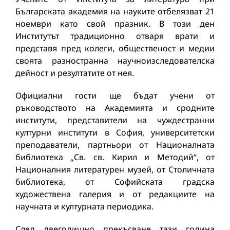
Българската академия на науките отбелязват 21
ноември като свой празник. В този ден
Институтът традиционно отваря врати и
представя пред колеги, общественост и медии
своята разностранна научноизследователска
дейност и резултатите от нея.
Официални гости ще бъдат учени от
ръководството на Академията и сродните
институти, представители на чуждестранни
културни институти в София, университетски
преподаватели, партньори от Националната
библиотека „Св. св. Кирил и Методий“, от
Националния литературен музей, от Столичната
библиотека, от Софийската градска
художествена галерия и от редакциите на
научната и културната периодика.
След двегодишно прекъсване тази година