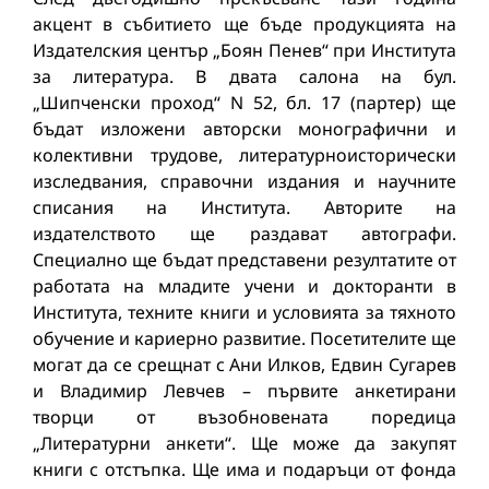
акцент в събитието ще бъде продукцията на
Издателския център „Боян Пенев“ при Института
за литература. В двата салона на бул.
„Шипченски проход“ N 52, бл. 17 (партер) ще
бъдат изложени авторски монографични и
колективни трудове, литературноисторически
изследвания, справочни издания и научните
списания на Института. Авторите на
издателството ще раздават автографи.
Специално ще бъдат представени резултатите от
работата на младите учени и докторанти в
Института, техните книги и условията за тяхното
обучение и кариерно развитие. Посетителите ще
могат да се срещнат с Ани Илков, Едвин Сугарев
и Владимир Левчев – първите анкетирани
творци от възобновената поредица
„Литературни анкети“. Ще може да закупят
книги с отстъпка. Ще има и подаръци от фонда