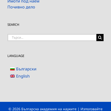
Имоти под наем
Почивно дело
SEARCH
Търсене
на:
LANGUAGE
Български
English
© 2026 Българска академия на науките | Използвайте