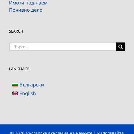
Имоти под наем
Почивно дело
SEARCH
Търсене
на:
LANGUAGE
Български
English
© 2026 Българска академия на науките | Използвайте