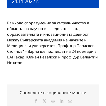
24.11.2022 г.
Рамково споразумение за сътрудничество в
областта на научно-изследователската,
образователната и иновационната дейност
между Българската академия на науките и
Медицински университет „Проф. д-р Параскев
Стоянов“ – Варна ще подпишат на 24 ноември в
БАН акад. Юлиан Ревалски и проф. д-р Валентин
Игнатов.
Споделете в социалните мрежи
Facebook
X
Reddit
LinkedIn
Електронна
поща: