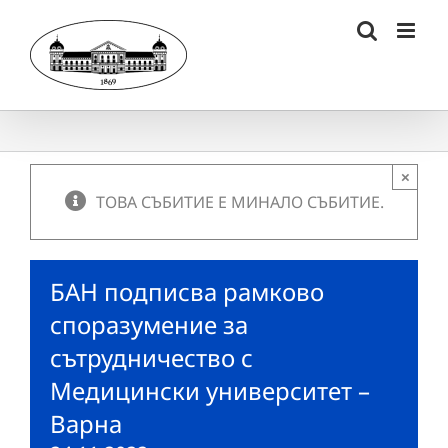
Skip
to
content
×
ТОВА СЪБИТИЕ Е МИНАЛО СЪБИТИЕ.
БАН подписва рамково
споразумение за
сътрудничество с
Медицински университет –
Варна