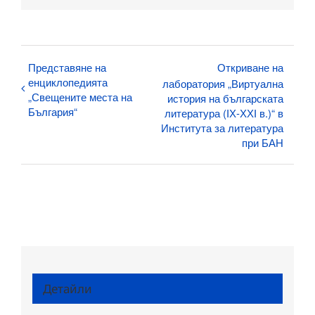
Представяне на
Откриване на
енциклопедията
лаборатория „Виртуална
„Свещените места на
история на българската
България“
литература (ІХ-ХХІ в.)“ в
Института за литература
при БАН
Детайли