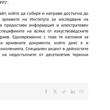
Р)“.
айт, който да събере и направи достъпна до
 архивите на Института за изследване на
 да предостави информация и илюстративен
спецификите на всяка от изкуствоведските
архив. Едновременно с това тя напомня за
на архивните документи, който днес е и
поколенията. Специален акцент в дейностите
 на недостъпните от десетилетия теренни
Facebook
X
Reddit
LinkedIn
Електронна
поща: