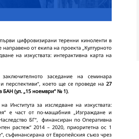
а първи цифровизирани теренни киноленти в
 направено от екипа на проекта „Културното
дване на изкуствата: интерактивна карта на
заключителното заседание на семинара
я и перспективи“, което ще се проведе на
27
а БАН (ул. „15 ноември“ № 1)
.
 на Института за изследване на изкуствата:
рия“ е част от по-мащабния „Изграждане и
„Наследство БГ“, финансиран по Оперативна
тен растеж“ 2014 – 2020, приоритетна ос 1
е“, съфинансирана от Европейския съюз чрез