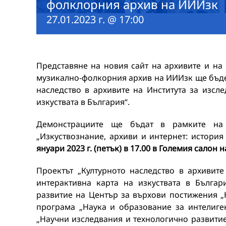
фолклорния архив на ИИИзк
27.01.2023 г. @ 17:00
Представяне на новия сайт на архивите и н
музикално-фолкорния архив на ИИИзк ще бъде
наследство в архивите на Института за изсле
изкуствата в България“.
Демонстрациите ще бъдат в рамките на 
„Изкуствознание, архиви и интернет: истори
януари 2023 г. (петък) в 17.00 в Големия салон н
Проектът „Културното наследство в архивите
интерактивна карта на изкуствата в Бълга
развитие на Център за върхови постижения 
програма „Наука и образование за интелиген
„Научни изследвания и технологично развити