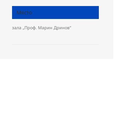
Място
зала „Проф. Марин Дринов“