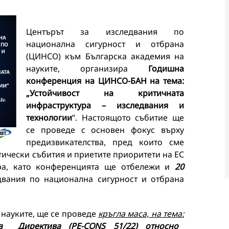
Центърът за изследвания по
национална сигурност и отбрана
(ЦИНСО) към Българска академия на
науките, организира
Годишна
конференция на ЦИНСО-БАН на тема:
„Устойчивост на критичната
инфраструктура – изследвания и
технологии
”. Настоящото събитие ще
се проведе с основен фокус върху
предизвикателства, пред които сме
тически събития и приетите приоритети на ЕС
ура, като конференцията ще отбележи и
20
двания по национална сигурност и отбрана
 науките, ще се проведе
кръгла маса, на тема:
та Директива (PE-CONS 51/22) относно