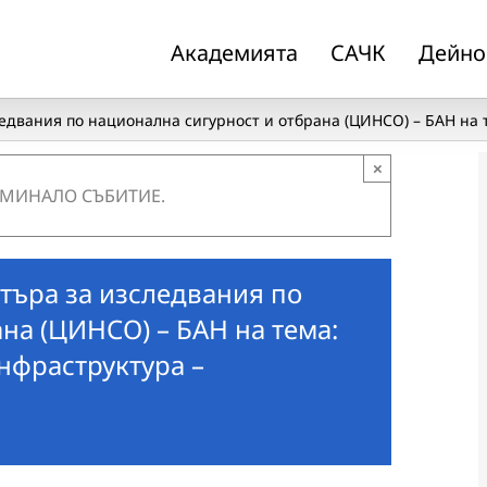
Академията
САЧК
Дейно
двания по национална сигурност и отбрана (ЦИНСО) – БАН на т
×
 МИНАЛО СЪБИТИЕ.
търа за изследвания по
на (ЦИНСО) – БАН на тема:
нфраструктура –