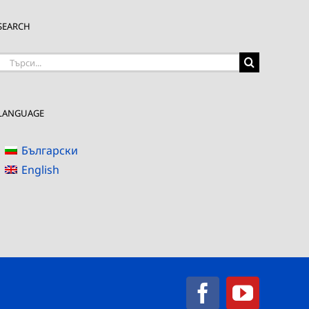
SEARCH
Търсене
на:
LANGUAGE
Български
English
Facebook
YouTub