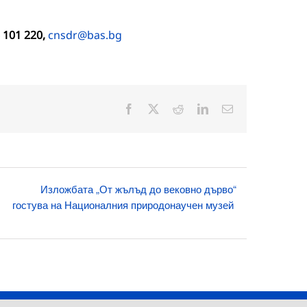
101 220,
cnsdr@bas.bg
Facebook
X
Reddit
LinkedIn
Електронна
поща:
Изложбата „От жълъд до вековно дърво“
гостува на Националния природонаучен музей