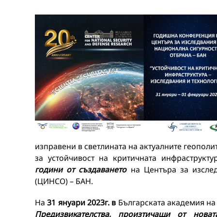
изправени в светлината на актуалните геополи
за устойчивост на критичната инфраструкт
години от създаването
на Центъра за изсле
(ЦИНСО) – БАН.
На
31 януари 2023г. в
Българската академия на
Предизвикателства, произтичащи от нова