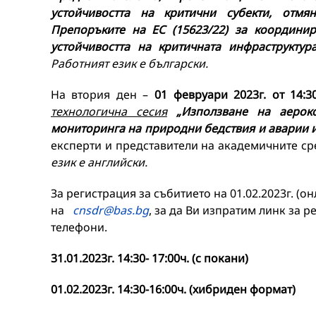
устойчивостта на критични субекти, отм
Препоръките на ЕС (15623/22) за координи
устойчивостта на критичната инфраструкту
Работният език е български.
На втория ден –
01 февруари 2023г. от 14:3
технологична сесия
„Използване на аероко
мониторинга на природни бедствия и аварии и
експерти и представители на академичните с
език е английски.
За регистрация за събитието на 01.02.2023г. (
на
cnsdr@bas.bg
, за да Ви изпратим линк за 
телефони.
31.01.2023г. 14:30- 17:00ч. (с покани)
01.02.2023г. 14:30-16:00ч. (хибриден формат)