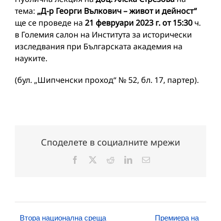
тема:
„Д-р Георги Вълкович – живот и дейност“
ще се проведе на
21 февруари 2023 г. от 15:30
ч.
в Големия салон на Института за исторически
изследвания при Българската академия на
науките.
(бул. „Шипченски проход“ № 52, бл. 17, партер).
Споделете в социалните мрежи
Facebook
X
Reddit
LinkedIn
Електронна
поща:
Втора национална среща
Премиера на