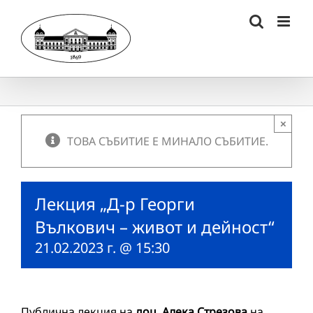
Skip
to
content
×
ТОВА СЪБИТИЕ Е МИНАЛО СЪБИТИЕ.
Лекция „Д-р Георги
Вълкович – живот и дейност“
21.02.2023 г. @ 15:30
Публична лекция на
доц. Алека Стрезова
на