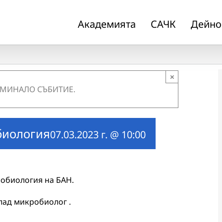
Академията
САЧК
Дейно
×
 МИНАЛО СЪБИТИЕ.
биология
07.03.2023 г. @ 10:00
робиология на БАН.
лад микробиолог .