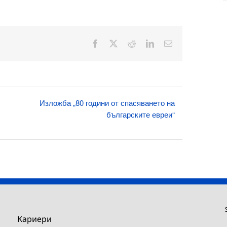
Facebook
X
Reddit
LinkedIn
Електронна
поща:
Изложба „80 години от спасяването на
българските евреи“
Кариери