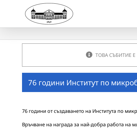
Skip
to
content
ТОВА СЪБИТИЕ Е
76 години Институт по микро
76 години от създаването на Института по мик
Връчване на награда за най-добра работа на м