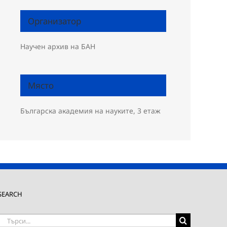
Организатор
Научен архив на БАН
Място
Българска академия на науките, 3 етаж
SEARCH
Търсене