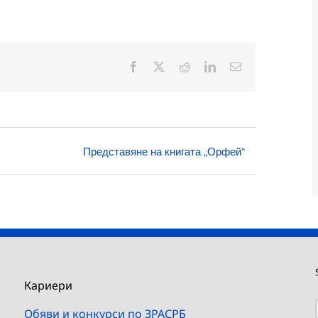
Facebook
X
Reddit
LinkedIn
Електронна
поща:
Представяне на книгата „Орфей“
Кариери
Обяви и конкурси по ЗРАСРБ