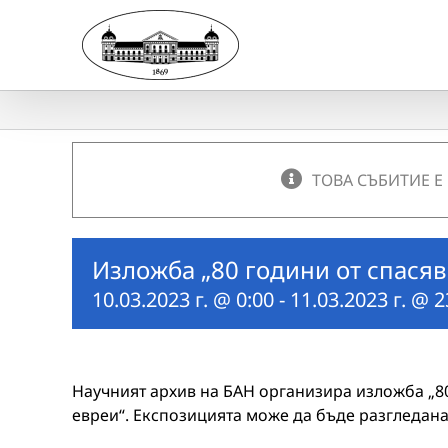
Skip
to
content
ТОВА СЪБИТИЕ Е
Изложба „80 години от спасяв
10.03.2023 г. @ 0:00
-
11.03.2023 г. @ 2
Научният архив на БАН организира изложба „80
евреи“. Експозицията може да бъде разгледана о